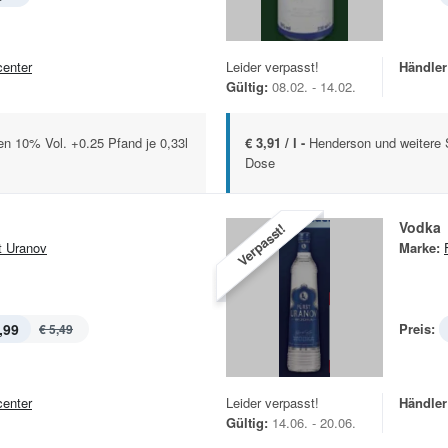
center
Leider verpasst!
Händler
Gültig:
08.02. - 14.02.
en 10% Vol. +0.25 Pfand je 0,33l
€ 3,91 / l -
Henderson und weitere 
Dose
Vodka
Verpasst!
t Uranov
Marke:
,99
Preis:
€ 5,49
center
Leider verpasst!
Händler
Gültig:
14.06. - 20.06.