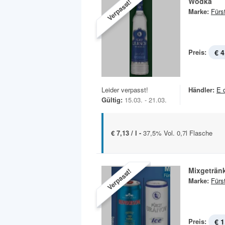
Wodka
Verpasst!
Marke:
Fürs
Preis:
€ 4
Leider verpasst!
Händler:
E 
Gültig:
15.03. - 21.03.
€ 7,13 / l -
37,5% Vol. 0,7l Flasche
Mixgetränk
Verpasst!
Marke:
Fürs
Preis:
€ 1