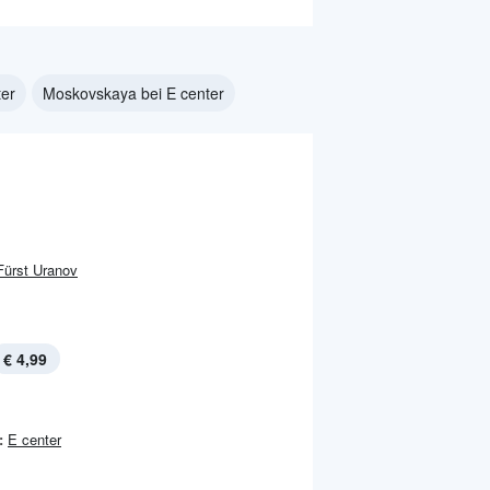
ter
Moskovskaya bei E center
Fürst Uranov
€ 4,99
:
E center