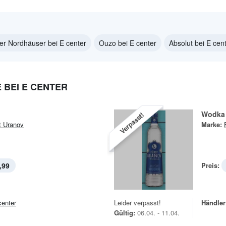
er Nordhäuser bei E center
Ouzo bei E center
Absolut bei E cen
BEI E CENTER
Wodka
Verpasst!
t Uranov
Marke:
,99
Preis:
center
Leider verpasst!
Händler
Gültig:
06.04. - 11.04.