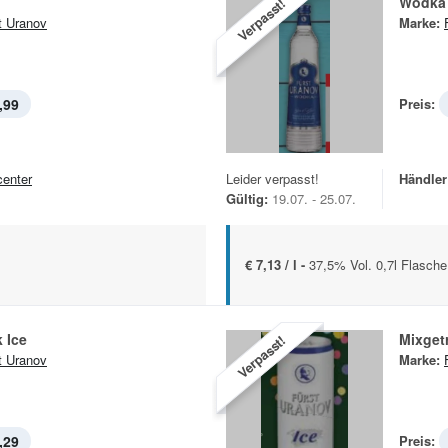
Wodka
Verpasst!
t Uranov
Marke:
,99
Preis:
center
Leider verpasst!
Händler
Gültig:
19.07. - 25.07.
€ 7,13 / l -
37,5% Vol. 0,7l Flasche
 Ice
Mixget
Verpasst!
t Uranov
Marke:
,29
Preis: