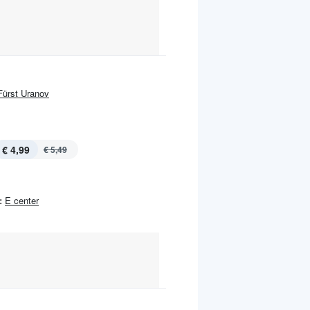
Fürst Uranov
€ 4,99
€ 5,49
:
E center