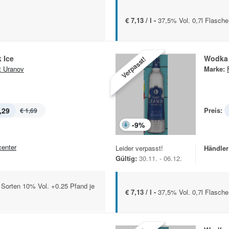
€ 7,13 / l -
37,5% Vol. 0,7l Flasche
 Ice
Wodka
Verpasst!
t Uranov
Marke:
,29
Preis:
€ 1,69
-
9
%
center
Leider verpasst!
Händler
Gültig:
30.11. - 06.12.
 Sorten 10% Vol. +0.25 Pfand je
€ 7,13 / l -
37,5% Vol. 0,7l Flasche