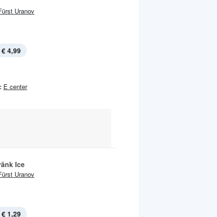
Fürst Uranov
€ 4,99
:
E center
ränk Ice
Fürst Uranov
€ 1,29