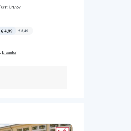
Fürst Uranov
€ 4,99
€ 5,49
:
E center