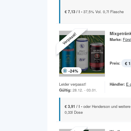
€ 7,13 / l -
37,5% Vol. 0,7l Flasche
Mixgetränk
Verpasst!
Marke:
Fürs
Preis:
€ 1
-
24
%
Leider verpasst!
Händler:
E 
Gültig:
28.12. - 03.01.
€ 3,91 / l -
oder Henderson und weitere
0,33l Dose