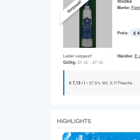
Wodka
Verpasst!
Marke:
Fürs
Preis:
€ 4
Leider verpasst!
Händler:
E 
Gültig:
21.12. - 27.12.
€ 7,13 / l -
37,5% Vol. 0,7l Flasche
HIGHLIGHTS