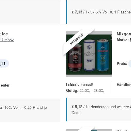
€ 7,13 / l -
37,5% Vol. 0,7l Flasche
 Ice
Mixget
Verpasst!
t Uranov
Marke:
,11
Preis:
Leider verpasst!
Händler
center
Gültig:
22.03. - 28.03.
€ 5,12 / l -
Henderson und weitere 
en 10% Vol., +0.25 Pfand je
Dose