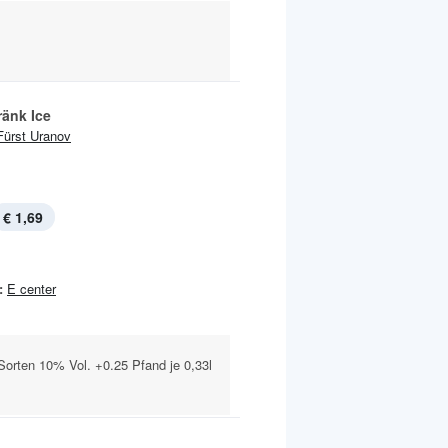
ränk Ice
Fürst Uranov
€ 1,69
:
E center
Sorten 10% Vol. +0.25 Pfand je 0,33l