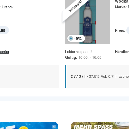
Wodka
Verpasst!
t Uranov
Marke:
,99
Preis:
-
9
%
center
Leider verpasst!
Händler
Gültig:
10.05. - 16.05.
€ 7,13 / l -
37,5% Vol. 0,7l Flasche