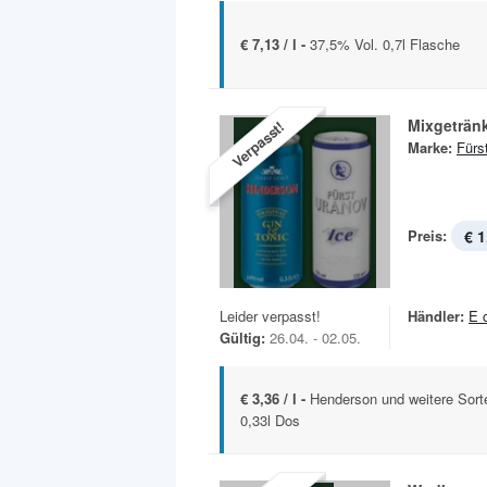
€ 7,13 / l -
37,5% Vol. 0,7l Flasche
Mixgetränk
Verpasst!
Marke:
Fürs
Preis:
€ 1
Leider verpasst!
Händler:
E 
Gültig:
26.04. - 02.05.
€ 3,36 / l -
Henderson und weitere Sort
0,33l Dos