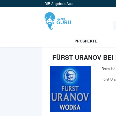
DIE Angebote App
PROSPEKTE
FÜRST URANOV BEI 
Beim Hä
Fürst Ur