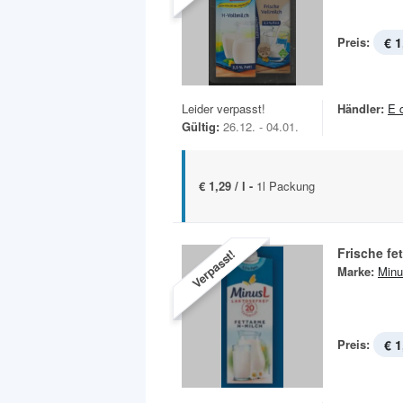
Preis:
€ 1
Leider verpasst!
Händler:
E 
Gültig:
26.12. - 04.01.
€ 1,29 / l -
1l Packung
Frische fe
Verpasst!
Marke:
Minu
Preis:
€ 1