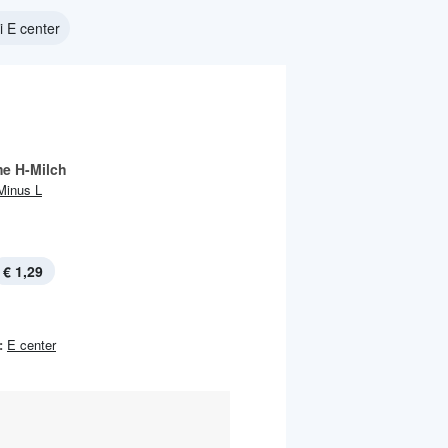
i E center
me H-Milch
Minus L
€ 1,29
:
E center