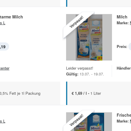
ttarme Milch
Milch
Verpasst!
s L
Marke:
,19
Preis:
center
Leider verpasst!
Händler
Gültig:
13.07. - 19.07.
5/3,5% Fett je 1l Packung
€ 1,69 / l -
1 Liter
Frische
Verpasst!
s L
Marke: