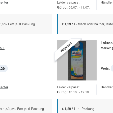
center
Leider verpasst!
Händler
Gültig:
05.07. - 11.07.
5/3,5% Fett je 1l Packung
€ 1,29 / l -
frisch oder haltbar, lak
Laktose
Verpasst!
s L
Marke:
,29
Preis:
center
Leider verpasst!
Händler
Gültig:
13.10. - 19.10.
rei 1,5/3,5% Fett je 1l Packung
€ 1,29 / l -
1l Packung