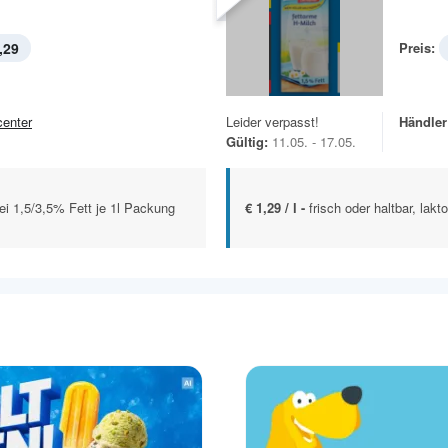
,29
Preis:
center
Leider verpasst!
Händler
Gültig:
11.05. - 17.05.
frei 1,5/3,5% Fett je 1l Packung
€ 1,29 / l -
frisch oder haltbar, lak