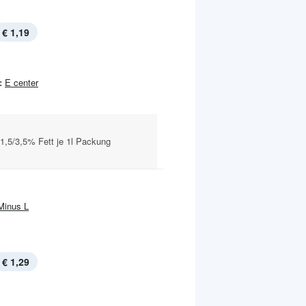
€ 1,19
:
E center
i 1,5/3,5% Fett je 1l Packung
Minus L
€ 1,29