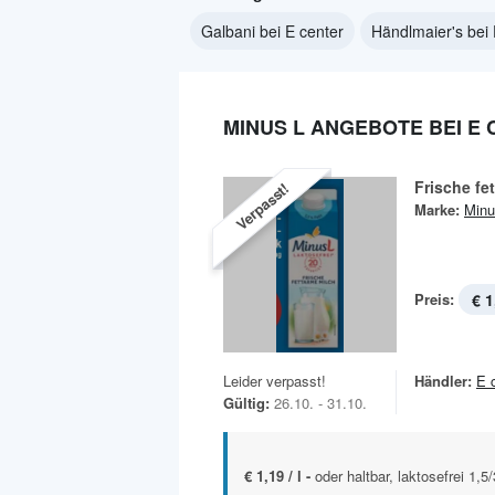
Galbani bei E center
Händlmaier's bei 
MINUS L ANGEBOTE BEI E
Frische fe
Verpasst!
Marke:
Minu
Preis:
€ 1
Leider verpasst!
Händler:
E 
Gültig:
26.10. - 31.10.
€ 1,19 / l -
oder haltbar, laktosefrei 1,