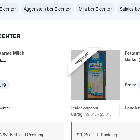
E center
Aggenstein bei E center
Mila bei E center
Salakis be
 CENTER
ttarme Milch
Fettar
Verpasst!
s L
Marke:
,19
Preis:
center
Leider verpasst!
Händler
Gültig:
19.01. - 25.01.
5/3,5% Fett je 1l Packung
€ 1,29 / l -
1l Packung