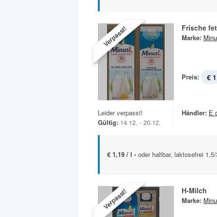
Frische fe
Verpasst!
Marke:
Minu
Preis:
€ 1
Leider verpasst!
Händler:
E 
Gültig:
14.12. - 20.12.
€ 1,19 / l -
oder haltbar, laktosefrei 1,
H-Milch
Verpasst!
Marke:
Minu