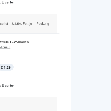
:
E center
tosefrei 1,5/3,5% Fett je 1l Packung
freie H-Vollmilch
Minus L
€ 1,29
:
E center