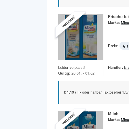
Frische fe
Verpasst!
Marke:
Minu
Preis:
€ 1
Leider verpasst!
Händler:
E 
Gültig:
26.01. - 01.02.
€ 1,19 / l -
oder haltbar, laktosefrei 1,
Milch
Verpasst!
Marke:
Minu