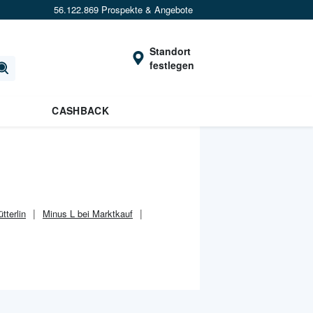
56.122.869 Prospekte & Angebote
Standort
festlegen
CASHBACK
tterlin
Minus L bei Marktkauf