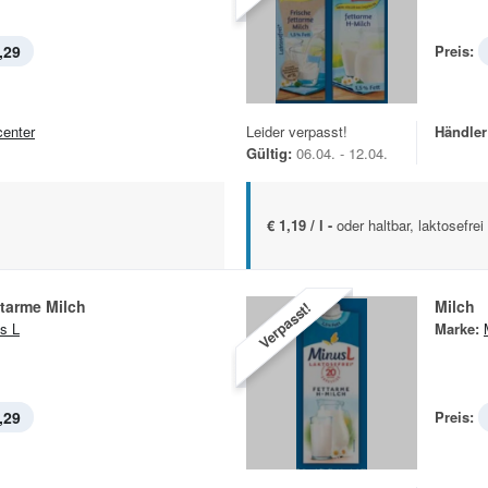
,29
Preis:
center
Leider verpasst!
Händler
Gültig:
06.04. - 12.04.
€ 1,19 / l -
oder haltbar, laktosefre
ttarme Milch
Milch
Verpasst!
s L
Marke:
,29
Preis: