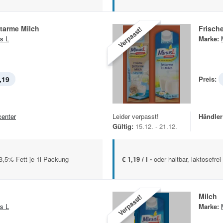
ttarme Milch
Frische
Verpasst!
s L
Marke:
,19
Preis:
center
Leider verpasst!
Händler
Gültig:
15.12. - 21.12.
5/3,5% Fett je 1l Packung
€ 1,19 / l -
oder haltbar, laktosefre
Milch
Verpasst!
s L
Marke: