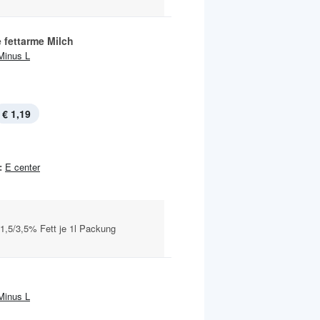
 fettarme Milch
Minus L
€ 1,19
:
E center
i 1,5/3,5% Fett je 1l Packung
Minus L