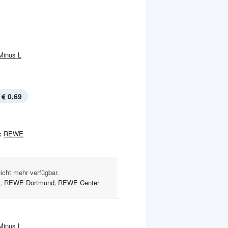
Minus L
€ 0,69
:
REWE
nicht mehr verfügbar.
t
,
REWE Dortmund
,
REWE Center
Minus L