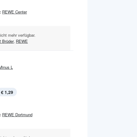
:
REWE Center
nicht mehr verfügbar.
2 Brüder
,
REWE
Minus L
€ 1,29
:
REWE Dortmund