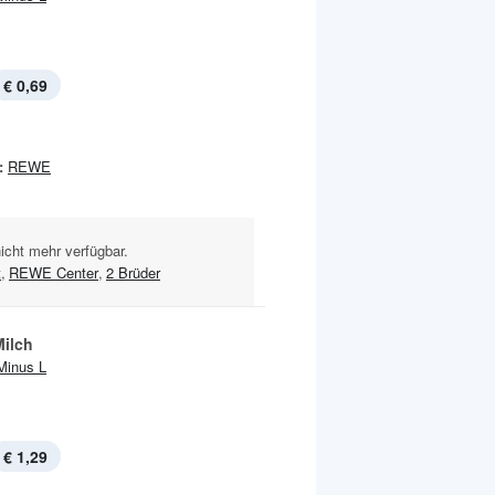
€ 0,69
:
REWE
nicht mehr verfügbar.
t
,
REWE Center
,
2 Brüder
Milch
Minus L
€ 1,29