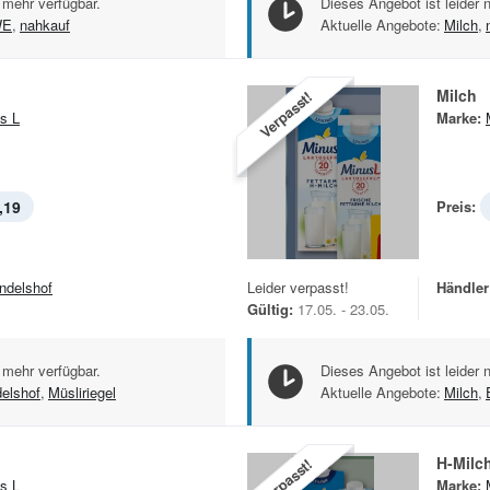
 mehr verfügbar.
Dieses Angebot ist leider 
WE
,
nahkauf
Aktuelle Angebote:
Milch
,
Milch
Verpasst!
s L
Marke:
,19
Preis:
ndelshof
Leider verpasst!
Händler
Gültig:
17.05. - 23.05.
 mehr verfügbar.
Dieses Angebot ist leider 
elshof
,
Müsliriegel
Aktuelle Angebote:
Milch
,
H-Milc
Verpasst!
s L
Marke: