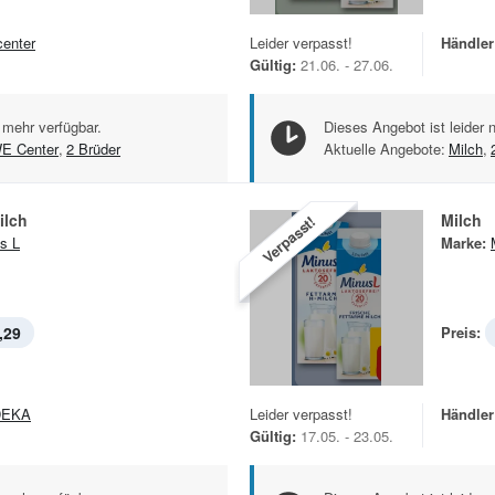
center
Leider verpasst!
Händler
Gültig:
21.06. - 27.06.
 mehr verfügbar.
Dieses Angebot ist leider 
E Center
,
2 Brüder
Aktuelle Angebote:
Milch
,
ilch
Milch
Verpasst!
s L
Marke:
,29
Preis:
DEKA
Leider verpasst!
Händler
Gültig:
17.05. - 23.05.