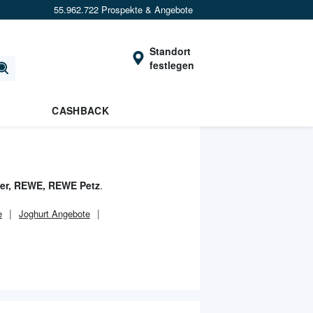
55.962.722 Prospekte & Angebote
Standort
festlegen
CASHBACK
er, REWE, REWE Petz
.
e
Joghurt Angebote