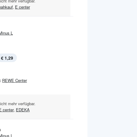
nicht mehr verfügbar.
nahkauf
,
E center
Minus L
€ 1,29
:
REWE Center
nicht mehr verfügbar.
E center
,
EDEKA
h
Minus L