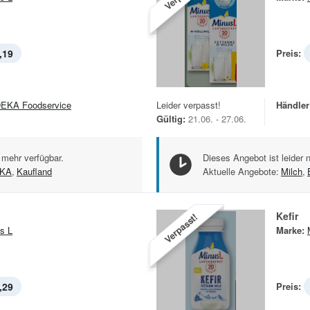
,19
Preis:
EKA Foodservice
Leider verpasst!
Händler
Gültig:
21.06. - 27.06.
 mehr verfügbar.
Dieses Angebot ist leider 
KA
,
Kaufland
Aktuelle Angebote:
Milch
,
Kefir
Verpasst!
s L
Marke:
,29
Preis: