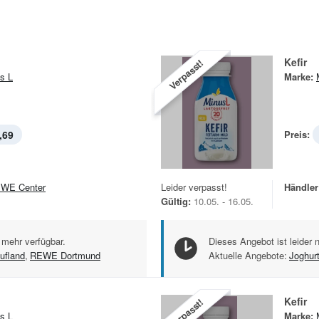
Kefir
Verpasst!
s L
Marke:
,69
Preis:
WE Center
Leider verpasst!
Händler
Gültig:
10.05. - 16.05.
 mehr verfügbar.
Dieses Angebot ist leider 
ufland
,
REWE Dortmund
Aktuelle Angebote:
Joghur
Kefir
Verpasst!
s L
Marke: