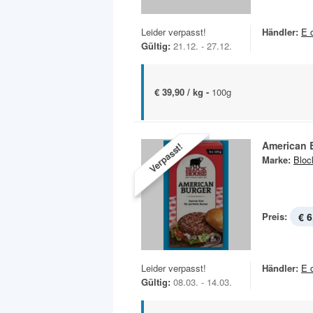
Leider verpasst!
Händler:
E 
Gültig:
21.12. - 27.12.
€ 39,90 / kg -
100g
American 
Verpasst!
Marke:
Bloc
Preis:
€ 6
Leider verpasst!
Händler:
E 
Gültig:
08.03. - 14.03.