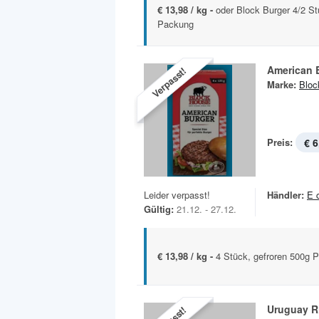
€ 13,98 / kg -
oder Block Burger 4/2 St
Packung
American 
Verpasst!
Marke:
Bloc
Preis:
€ 6
Leider verpasst!
Händler:
E 
Gültig:
21.12. - 27.12.
€ 13,98 / kg -
4 Stück, gefroren 500g 
Uruguay R