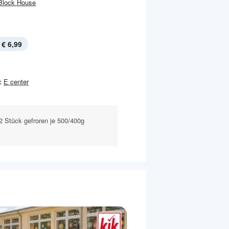
Block House
€ 6,99
:
E center
2 Stück gefroren je 500/400g