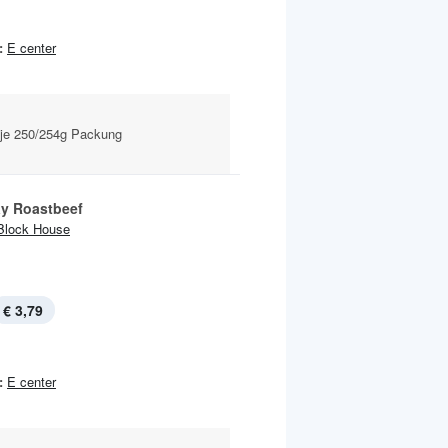
:
E center
t je 250/254g Packung
y Roastbeef
Block House
€ 3,79
:
E center