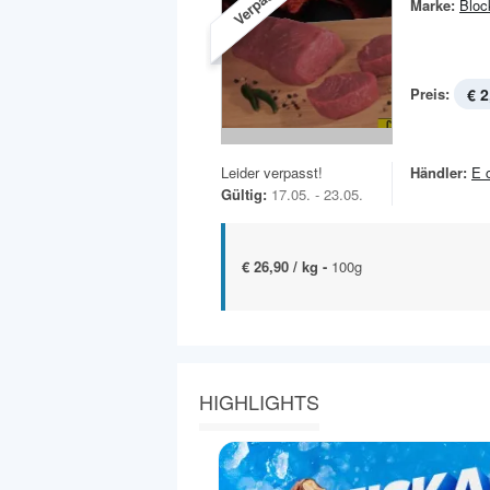
Verpasst!
Marke:
Bloc
Preis:
€ 2
Leider verpasst!
Händler:
E 
Gültig:
17.05. - 23.05.
€ 26,90 / kg -
100g
HIGHLIGHTS