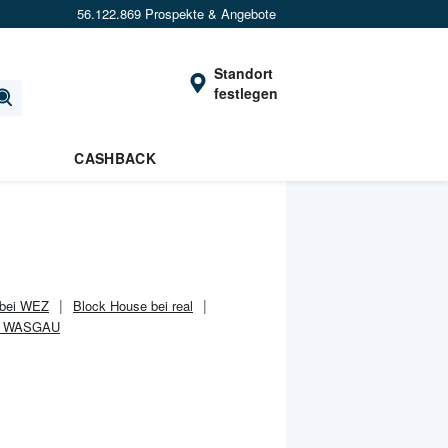
56.122.869 Prospekte & Angebote
Standort
festlegen
CASHBACK
 bei WEZ
Block House bei real
ei WASGAU