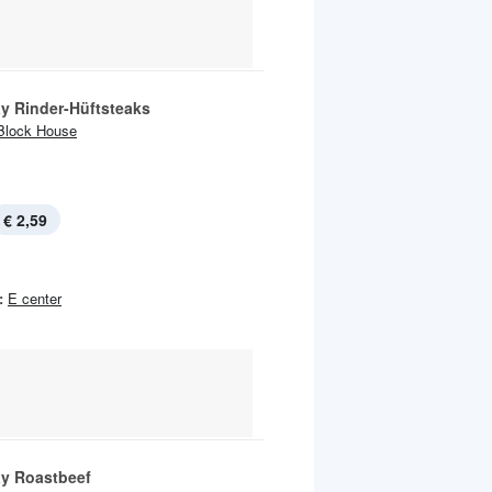
y Rinder-Hüftsteaks
Block House
€ 2,59
:
E center
y Roastbeef