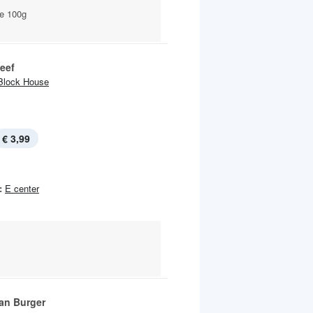
je 100g
eef
Block House
€ 3,99
:
E center
an Burger