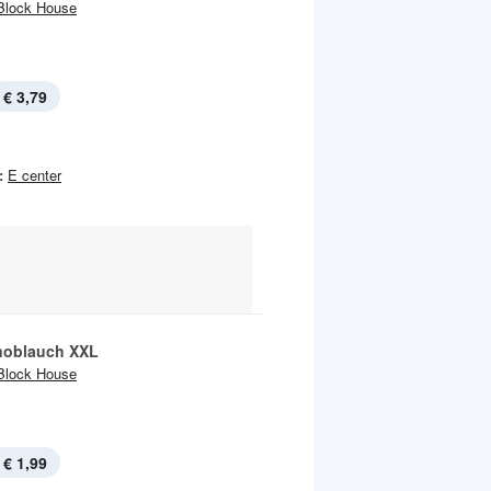
Block House
€ 3,79
:
E center
noblauch XXL
Block House
€ 1,99