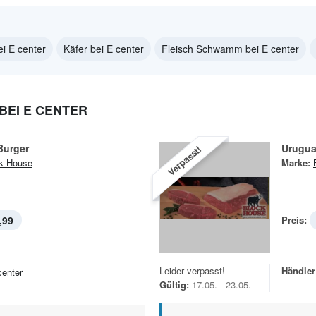
i E center
Käfer bei E center
Fleisch Schwamm bei E center
BEI E CENTER
Burger
Urugua
Verpasst!
k House
Marke:
,99
Preis:
Leider verpasst!
Händler
center
Gültig:
17.05. - 23.05.