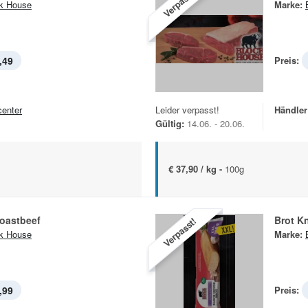
Verpasst!
k House
Marke:
,49
Preis:
center
Leider verpasst!
Händler
Gültig:
14.06. - 20.06.
€ 37,90 / kg -
100g
oastbeef
Brot K
Verpasst!
k House
Marke:
,99
Preis: