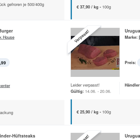
ück gefroren je 500/400g
€ 37,90 / kg -
100g
Burger
Urugua
Verpasst!
k House
Marke:
,99
Preis:
Leider verpasst!
Händler
center
Gültig:
14.06. - 20.06.
€ 25,90 / kg -
100g
Packung
inder-Hüftsteaks
Urugua