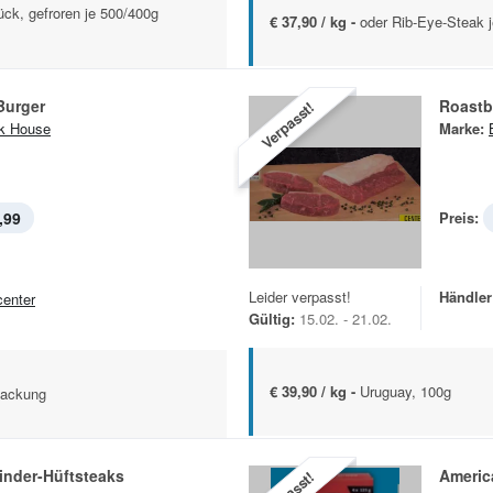
ück, gefroren je 500/400g
€ 37,90 / kg -
oder Rib-Eye-Steak 
Burger
Roastb
Verpasst!
k House
Marke:
,99
Preis:
Leider verpasst!
Händler
center
Gültig:
15.02. - 21.02.
€ 39,90 / kg -
Uruguay, 100g
Packung
inder-Hüftsteaks
Americ