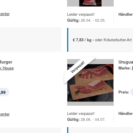
center
Leider verpasst!
Händler
Gültig:
26.04. - 02.05.
€ 7,83 / kg -
oder Kräuterbutter-Ar
Burger
Urugua
Verpasst!
k House
Marke:
,99
Preis:
Leider verpasst!
Händler
center
Gültig:
28.06. - 04.07.