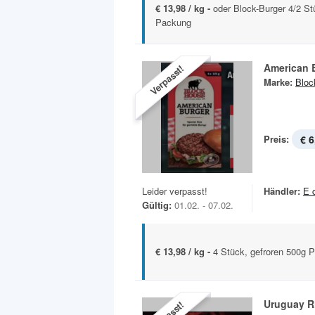
€ 13,98 / kg -
oder Block-Burger 4/2 St
Packung
American 
Verpasst!
Marke:
Bloc
Preis:
€ 6
Leider verpasst!
Händler:
E 
Gültig:
01.02. - 07.02.
€ 13,98 / kg -
4 Stück, gefroren 500g 
Uruguay R