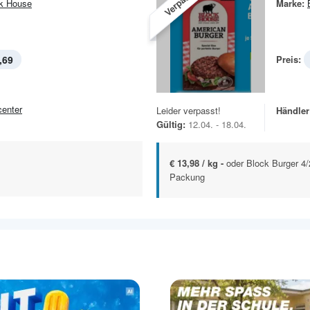
Verpasst!
k House
Marke:
,69
Preis:
center
Leider verpasst!
Händler
Gültig:
12.04. - 18.04.
€ 13,98 / kg -
oder Block Burger 4/
Packung