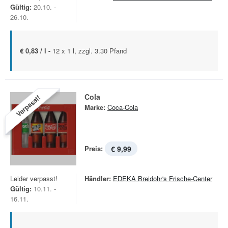
Gültig:
20.10. -
26.10.
€ 0,83 / l -
12 x 1 l, zzgl. 3.30 Pfand
Cola
Verpasst!
Marke:
Coca-Cola
Preis:
€ 9,99
Leider verpasst!
Händler:
EDEKA Breidohr's Frische-Center
Gültig:
10.11. -
16.11.