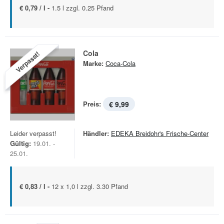
€ 0,79 / l -
1.5 l zzgl. 0.25 Pfand
Cola
Verpasst!
Marke:
Coca-Cola
Preis:
€ 9,99
Leider verpasst!
Händler:
EDEKA Breidohr's Frische-Center
Gültig:
19.01. -
25.01.
€ 0,83 / l -
12 x 1,0 l zzgl. 3.30 Pfand