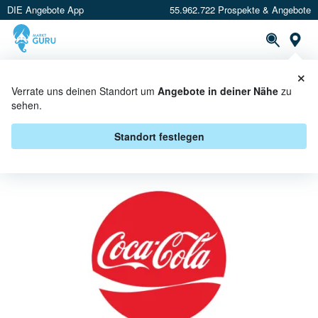
DIE Angebote App
55.962.722 Prospekte & Angebote
St
×
PROSPEKTE
ANGEBOTE
CASHBACK
Verrate uns deinen Standort um
Angebote in deiner Nähe
zu
sehen.
COCA-COLA BEI EDEKA
BREIDOHR'S FRISCHE-CENTER -
Standort festlegen
ANGEBOTE & AKTIONEN