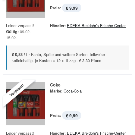
Preis:
€ 9,99
Leider verpasst!
Händler:
EDEKA Breidohr's Frische-Center
Gültig:
09.02. -
15.02.
€ 0,83 / l -
Fanta, Sprite und weitere Sorten, teilweise
koffeinhaltig. je Kasten = 12 x 1l zzgl. € 3.30 Pfand
Coke
Verpasst!
Marke:
Coca-Cola
Preis:
€ 9,99
Leider verpasst!
Händler:
EDEKA Breidohr's Frische-Center