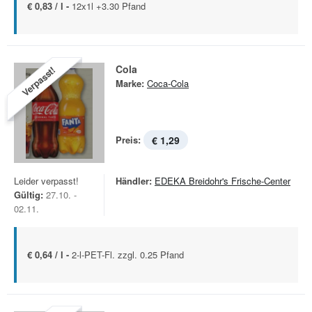
€ 0,83 / l -
12x1l +3.30 Pfand
Cola
Verpasst!
Marke:
Coca-Cola
Preis:
€ 1,29
Leider verpasst!
Händler:
EDEKA Breidohr's Frische-Center
Gültig:
27.10. -
02.11.
€ 0,64 / l -
2-l-PET-Fl. zzgl. 0.25 Pfand