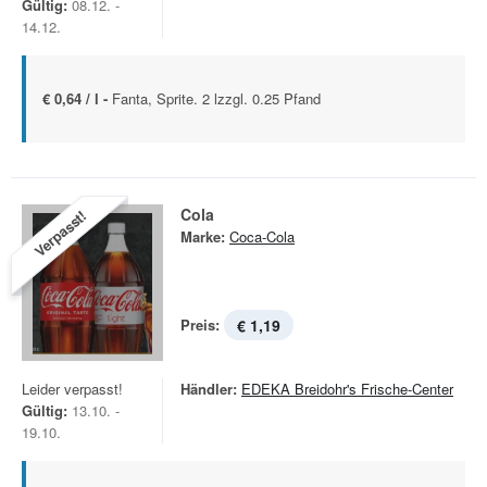
Gültig:
08.12. -
14.12.
€ 0,64 / l -
Fanta, Sprite. 2 lzzgl. 0.25 Pfand
Cola
Verpasst!
Marke:
Coca-Cola
Preis:
€ 1,19
Leider verpasst!
Händler:
EDEKA Breidohr's Frische-Center
Gültig:
13.10. -
19.10.