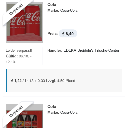
Cola
Verpasst!
Marke:
Coca-Cola
Preis:
€ 8,49
Leider verpasst!
Händler:
EDEKA Breidohr's Frische-Center
Gültig:
06.10. -
12.10.
€ 1,42 / l -
18 x 0.33 l zzgl. 4.50 Pfand
Cola
Verpasst!
Marke:
Coca-Cola