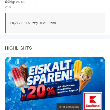
Gültig:
26.12. -
04.01.
€ 0,74 / l -
1.5 l zzgl. 0.25 Pfand
HIGHLIGHTS