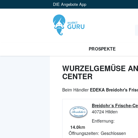
DIE Angebote App
PROSPEKTE
WURZELGEMÜSE ANG
CENTER
Beim Händler
EDEKA Breidohr's Fris
Breidohr´s Frische-Ce
40724
Hilden
Entfernung:
14.0
km
Öffnungszeiten:
Geschlossen