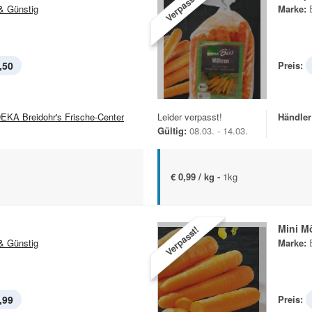
Verpasst!
& Günstig
Marke:
,50
Preis:
EKA Breidohr's Frische-Center
Leider verpasst!
Händler
Gültig:
08.03. - 14.03.
€ 0,99 / kg -
1kg
Mini M
Verpasst!
& Günstig
Marke:
,99
Preis: