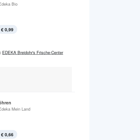
Edeka Bio
€ 0,99
:
EDEKA Breidohr's Frische-Center
öhren
Edeka Mein Land
€ 0,66