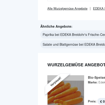
Alle
Wurzelgemüse
Angebote
EDEKA Br
Ähnliche Angebote:
Paprika bei EDEKA Breidohr's Frische-Ce
Salate und Blattgemüse bei EDEKA Breido
WURZELGEMÜSE ANGEBOTE
Bio-Speis
Verpasst!
Marke:
Edek
Preis:
€ 0