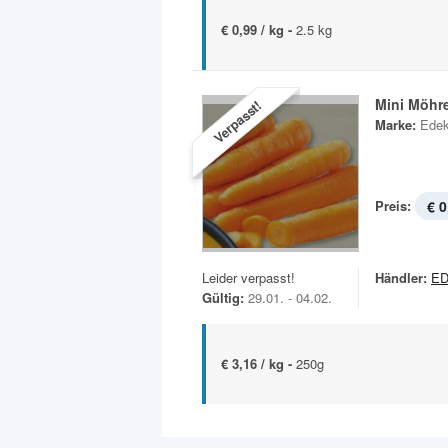
€ 0,99 / kg -
2.5 kg
Mini Möhr
Verpasst!
Marke:
Edek
Preis:
€ 0
Leider verpasst!
Händler:
ED
Gültig:
29.01. - 04.02.
€ 3,16 / kg -
250g