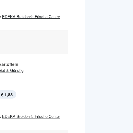
:
EDEKA Breidohr's Frische-Center
artoffeln
Gut & Günstig
€ 1,88
:
EDEKA Breidohr's Frische-Center