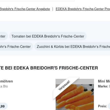
eidohr's Frische-Center
Angebote
EDEKA Breidohr's Frische-Center
Pro
nter
Tomaten bei EDEKA Breidohr's Frische-Center
hr's Frische-Center
Zucchini & Kürbis bei EDEKA Breidohr's Frisch
 BEI EDEKA BREIDOHR'S FRISCHE-CENTER
emöhren
Mini M
Verpasst!
a Bio
Marke:
,99
Preis: