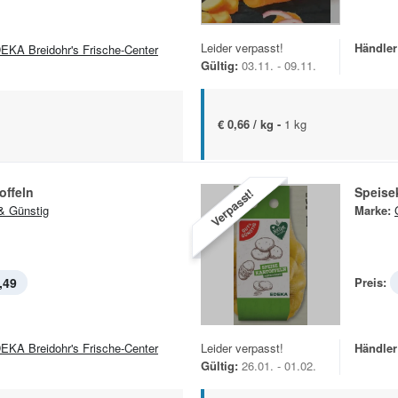
Leider verpasst!
Händler
EKA Breidohr's Frische-Center
Gültig:
03.11. - 09.11.
€ 0,66 / kg -
1 kg
offeln
Speisek
Verpasst!
& Günstig
Marke:
,49
Preis:
EKA Breidohr's Frische-Center
Leider verpasst!
Händler
Gültig:
26.01. - 01.02.