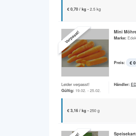
€ 0,70 / kg -
2.5 kg
Mini Möhr
Verpasst!
Marke:
Edek
Preis:
€ 0
Leider verpasst!
Händler:
ED
Gültig:
19.02. - 25.02.
€ 3,16 / kg -
250 g
Speisekart