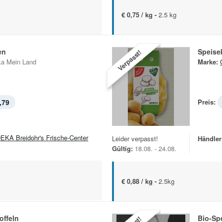
€ 0,75 / kg -
2.5 kg
en
Speisek
Verpasst!
a Mein Land
Marke:
,79
Preis:
EKA Breidohr's Frische-Center
Leider verpasst!
Händler
Gültig:
18.08. - 24.08.
€ 0,88 / kg -
2.5kg
offeln
Bio-Sp