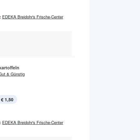
:
EDEKA Breidohr's Frische-Center
artoffeln
Gut & Günstig
€ 1,50
:
EDEKA Breidohr's Frische-Center