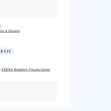
n
Gut & Günstig
€ 1,11
:
EDEKA Breidohr's Frische-Center