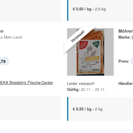
€ 0,60 / kg -
2.5 kg
en
Möhre
Verpasst!
a Mein Land
Marke:
,79
Preis:
EKA Breidohr's Frische-Center
Leider verpasst!
Händler
Gültig:
22.11. - 25.11.
€ 0,55 / kg -
2 kg