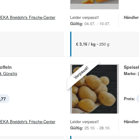
EKA Breidohr's Frische-Center
Leider verpasst!
Händler
Gültig:
04.07. - 10.07.
€ 3,16 / kg -
250 g
offeln
Speisek
Verpasst!
& Günstig
Marke:
,77
Preis:
EKA Breidohr's Frische-Center
Leider verpasst!
Händler
Gültig:
25.10. - 28.10.