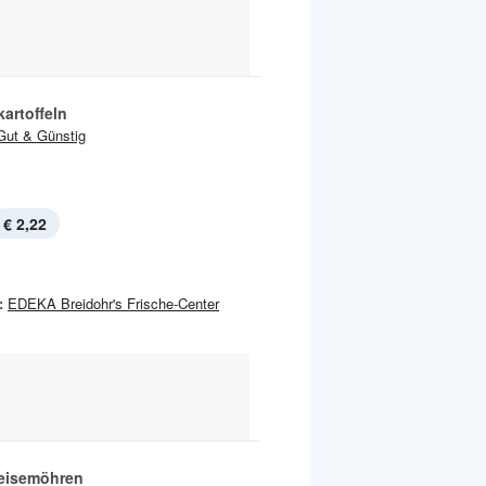
artoffeln
Gut & Günstig
€ 2,22
:
EDEKA Breidohr's Frische-Center
eisemöhren