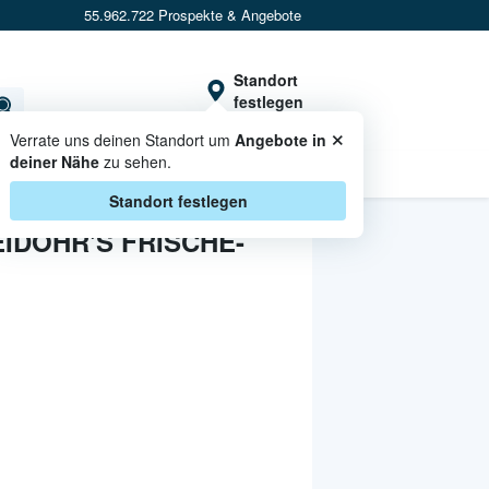
55.962.722 Prospekte & Angebote
Standort
festlegen
×
Verrate uns deinen Standort um
Angebote in
deiner Nähe
zu sehen.
CASHBACK
Standort festlegen
IDOHR'S FRISCHE-