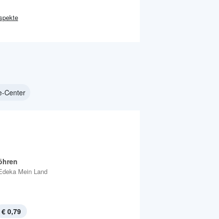
spekte
e-Center
öhren
Edeka Mein Land
€ 0,79