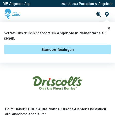
DIE Angebote App
56.122.869 Prospekte & Angebote
St
×
PROSPEKTE
ANGEBOTE
CASHBACK
Verrate uns deinen Standort um
Angebote in deiner Nähe
zu
sehen.
DRISCOLL'S BEI EDEKA
BREIDOHR'S FRISCHE-CENTER -
Standort festlegen
ANGEBOTE & AKTIONEN
Beim Händler
EDEKA Breidohr's Frische-Center
sind aktuell
alle Angebote abgelaufen.