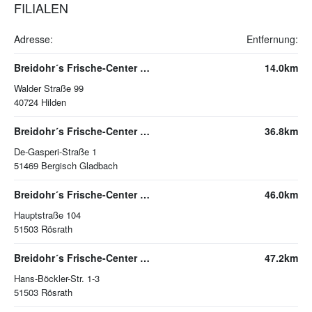
FILIALEN
Adresse:
Entfernung:
Breidohr´s Frische-Center Hilden
14.0km
Walder Straße 99
40724
Hilden
Breidohr´s Frische-Center Bergisch Gladbach
36.8km
De-Gasperi-Straße 1
51469
Bergisch Gladbach
Breidohr´s Frische-Center Rösrath
46.0km
Hauptstraße 104
51503
Rösrath
Breidohr´s Frische-Center Roesrath
47.2km
Hans-Böckler-Str. 1-3
51503
Rösrath