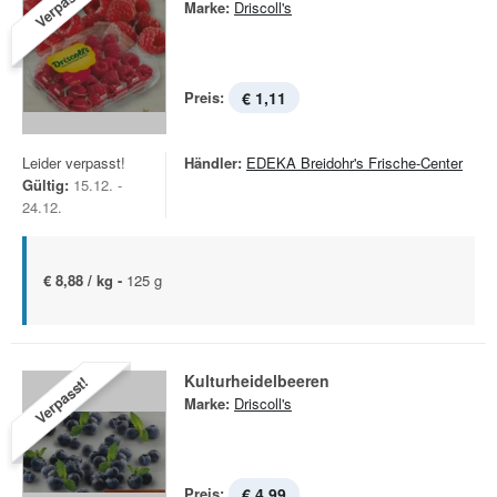
Verpasst!
Marke:
Driscoll's
Preis:
€ 1,11
Leider verpasst!
Händler:
EDEKA Breidohr's Frische-Center
Gültig:
15.12. -
24.12.
€ 8,88 / kg -
125 g
Kulturheidelbeeren
Verpasst!
Marke:
Driscoll's
Preis:
€ 4,99