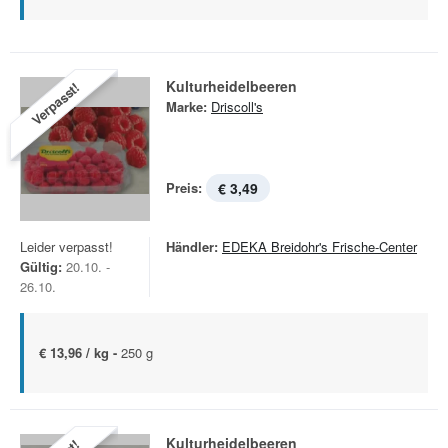
Kulturheidelbeeren
Verpasst!
Marke:
Driscoll's
Preis:
€ 3,49
Leider verpasst!
Händler:
EDEKA Breidohr's Frische-Center
Gültig:
20.10. -
26.10.
€ 13,96 / kg -
250 g
Kulturheidelbeeren