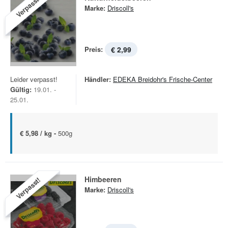
Verpasst!
Marke:
Driscoll's
Preis:
€ 2,99
Leider verpasst!
Händler:
EDEKA Breidohr's Frische-Center
Gültig:
19.01. -
25.01.
€ 5,98 / kg -
500g
Himbeeren
Verpasst!
Marke:
Driscoll's