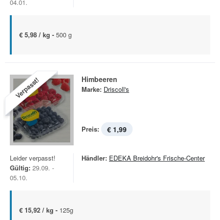
04.01.
€ 5,98 / kg -
500 g
Himbeeren
Verpasst!
Marke:
Driscoll's
Preis:
€ 1,99
Leider verpasst!
Händler:
EDEKA Breidohr's Frische-Center
Gültig:
29.09. -
05.10.
€ 15,92 / kg -
125g