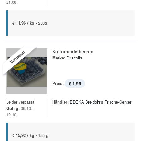
21.09.
€ 11,96 / kg -
250g
Kulturheidelbeeren
Verpasst!
Marke:
Driscoll's
Preis:
€ 1,99
Leider verpasst!
Händler:
EDEKA Breidohr's Frische-Center
Gültig:
06.10. -
12.10.
€ 15,92 / kg -
125 g