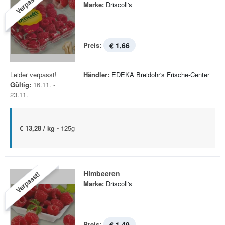
Verpasst!
Marke:
Driscoll's
Preis:
€ 1,66
Leider verpasst!
Händler:
EDEKA Breidohr's Frische-Center
Gültig:
16.11. -
23.11.
€ 13,28 / kg -
125g
Himbeeren
Verpasst!
Marke:
Driscoll's
Preis:
€ 1,49