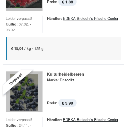
Preis:
€ 1,88
Leider verpasst!
Händler:
EDEKA Breidohr's Frische-Center
Gültig:
07.02. -
08.02.
€ 15,04 / kg -
125 g
Kulturheidelbeeren
Verpasst!
Marke:
Driscoll's
Preis:
€ 3,99
Leider verpasst!
Händler:
EDEKA Breidohr's Frische-Center
Gültig:
24.11. -