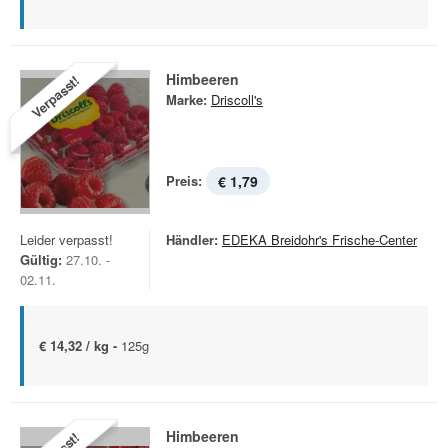
Himbeeren
Verpasst!
Marke:
Driscoll's
Preis:
€ 1,79
Leider verpasst!
Händler:
EDEKA Breidohr's Frische-Center
Gültig:
27.10. -
02.11.
€ 14,32 / kg -
125g
Himbeeren