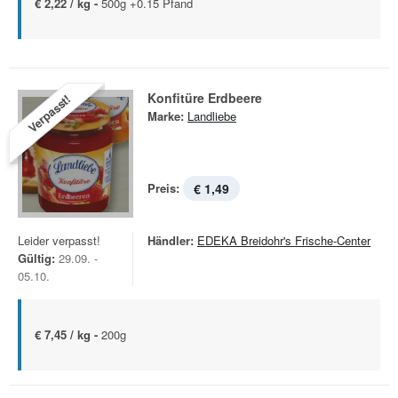
€ 2,22 / kg -
500g +0.15 Pfand
Konfitüre Erdbeere
Verpasst!
Marke:
Landliebe
Preis:
€ 1,49
Leider verpasst!
Händler:
EDEKA Breidohr's Frische-Center
Gültig:
29.09. -
05.10.
€ 7,45 / kg -
200g