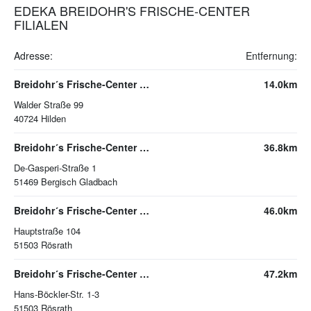
EDEKA BREIDOHR'S FRISCHE-CENTER
FILIALEN
Adresse:
Entfernung:
Breidohr´s Frische-Center Hilden
14.0km
Walder Straße 99
40724
Hilden
Breidohr´s Frische-Center Bergisch Gladbach
36.8km
De-Gasperi-Straße 1
51469
Bergisch Gladbach
Breidohr´s Frische-Center Rösrath
46.0km
Hauptstraße 104
51503
Rösrath
Breidohr´s Frische-Center Roesrath
47.2km
Hans-Böckler-Str. 1-3
51503
Rösrath