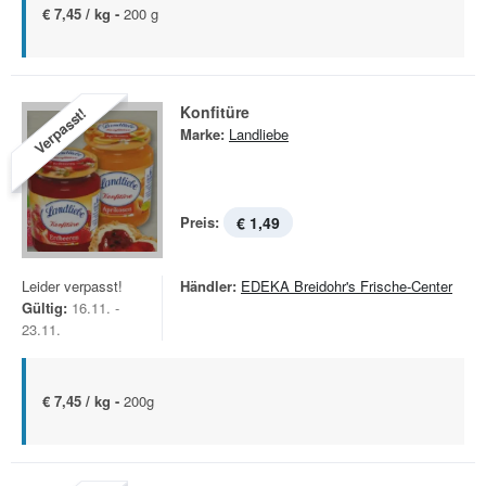
€ 7,45 / kg -
200 g
Konfitüre
Verpasst!
Marke:
Landliebe
Preis:
€ 1,49
Leider verpasst!
Händler:
EDEKA Breidohr's Frische-Center
Gültig:
16.11. -
23.11.
€ 7,45 / kg -
200g