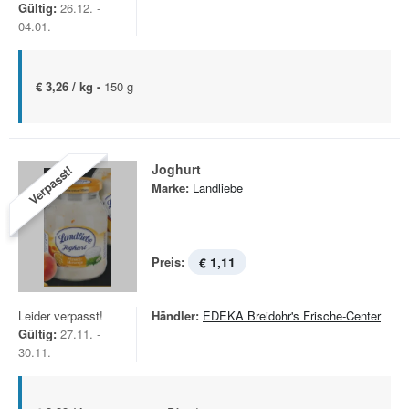
Gültig:
26.12. -
04.01.
€ 3,26 / kg -
150 g
Joghurt
Verpasst!
Marke:
Landliebe
Preis:
€ 1,11
Leider verpasst!
Händler:
EDEKA Breidohr's Frische-Center
Gültig:
27.11. -
30.11.