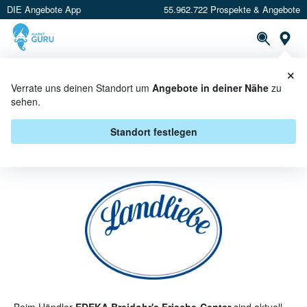
DIE Angebote App
55.962.722 Prospekte & Angebote
St
×
PROSPEKTE
ANGEBOTE
CASHBACK
Verrate uns deinen Standort um
Angebote in deiner Nähe
zu
sehen.
LANDLIEBE BEI EDEKA
BREIDOHR'S FRISCHE-CENTER -
Standort festlegen
ANGEBOTE & AKTIONEN