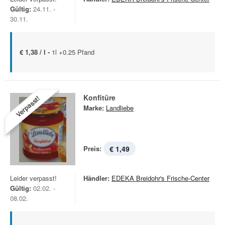
Gültig:
24.11. -
30.11.
€ 1,38 / l -
1l +0.25 Pfand
Konfitüre
Verpasst!
Marke:
Landliebe
Preis:
€ 1,49
Leider verpasst!
Händler:
EDEKA Breidohr's Frische-Center
Gültig:
02.02. -
08.02.