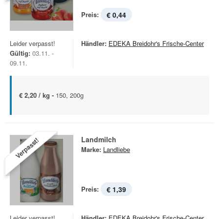
Preis:
€ 0,44
Leider verpasst!
Händler:
EDEKA Breidohr's Frische-Center
Gültig:
03.11. -
09.11.
€ 2,20 / kg -
150, 200g
Landmilch
Verpasst!
Marke:
Landliebe
Preis:
€ 1,39
Leider verpasst!
Händler:
EDEKA Breidohr's Frische-Center