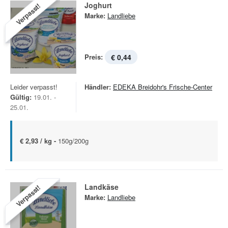
Joghurt
Verpasst!
Marke:
Landliebe
Preis:
€ 0,44
Leider verpasst!
Händler:
EDEKA Breidohr's Frische-Center
Gültig:
19.01. -
25.01.
€ 2,93 / kg -
150g/200g
Landkäse
Verpasst!
Marke:
Landliebe