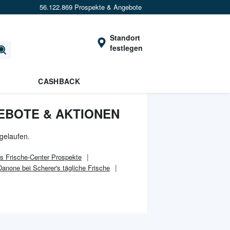
56.122.869 Prospekte & Angebote
Standort
festlegen
CASHBACK
GEBOTE & AKTIONEN
gelaufen.
s Frische-Center
Prospekte
Danone bei Scherer's tägliche Frische