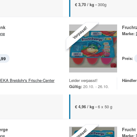
€ 3,70 / kg -
300g
ink
Frucht
Verpasst!
one
Marke:
,99
Preis:
EKA Breidohr's Frische-Center
Leider verpasst!
Händler
Gültig:
20.10. - 26.10.
€ 4,96 / kg -
6 x 50 g
erge
Frucht
Verpasst!
one
Marke: