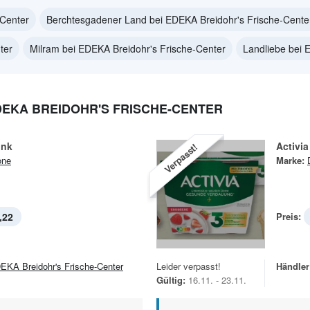
-Center
Berchtesgadener Land bei EDEKA Breidohr's Frische-Cente
ter
Milram bei EDEKA Breidohr's Frische-Center
Landliebe bei 
EKA BREIDOHR'S FRISCHE-CENTER
ink
Activia
Verpasst!
one
Marke:
,22
Preis:
EKA Breidohr's Frische-Center
Leider verpasst!
Händler
Gültig:
16.11. - 23.11.