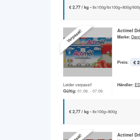
€ 2,77 / kg -
8x100g/6x100g=800g/600
Actimel Dr
Verpasst!
Marke:
Dan
Preis:
€ 2
Leider verpasst!
Händler:
ED
Gültig:
01.09. - 07.09.
€ 2,77 / kg -
8x100g=800g
Actimel Dr