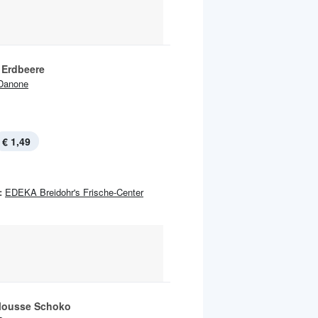
 Erdbeere
Danone
€ 1,49
:
EDEKA Breidohr's Frische-Center
Mousse Schoko