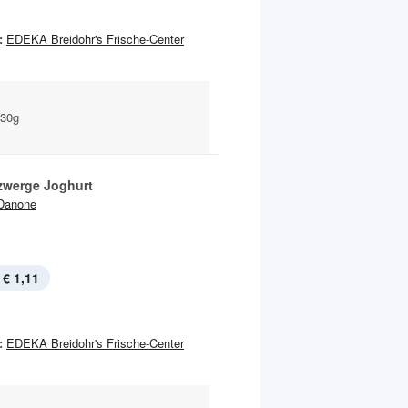
:
EDEKA Breidohr's Frische-Center
230g
zwerge Joghurt
Danone
€ 1,11
:
EDEKA Breidohr's Frische-Center