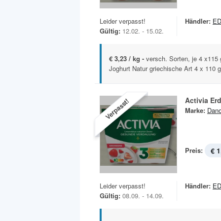
Leider verpasst!
Händler:
ED
Gültig:
12.02. - 15.02.
€ 3,23 / kg -
versch. Sorten, je 4 x115
Joghurt Natur griechische Art 4 x 110 g 
Activia Er
Verpasst!
Marke:
Dan
Preis:
€ 1
Leider verpasst!
Händler:
ED
Gültig:
08.09. - 14.09.