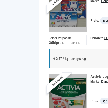
Verpasst!
Marke:
Dan
Preis:
€ 2
Leider verpasst!
Händler:
ED
Gültig:
24.11. - 30.11.
€ 2,77 / kg -
800g/600g
Activia Jo
Verpasst!
Marke:
Dan
Preis:
€ 1