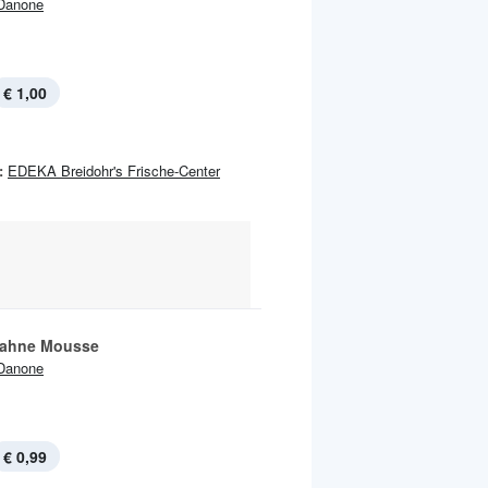
Danone
€ 1,00
:
EDEKA Breidohr's Frische-Center
Sahne Mousse
Danone
€ 0,99