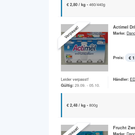
€ 2,80 / kg -
460/440g
Actimel Dr
Verpasst!
Marke:
Dan
Preis:
€ 1
Leider verpasst!
Händler:
ED
Gültig:
29.09. - 05.10.
€ 2,48 / kg -
800g
Frucht Zw
Verpasst!
Marke:
Dan