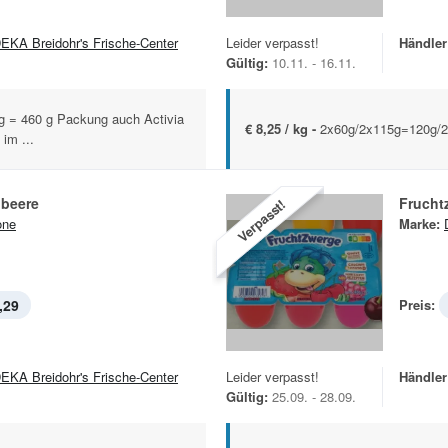
EKA Breidohr's Frische-Center
Leider verpasst!
Händler
Gültig:
10.11. - 16.11.
 g = 460 g Packung auch Activia
€ 8,25 / kg -
2x60g/2x115g=120g/
im ...
dbeere
Frucht
Verpasst!
one
Marke:
,29
Preis:
EKA Breidohr's Frische-Center
Leider verpasst!
Händler
Gültig:
25.09. - 28.09.