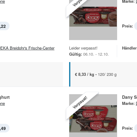
Verpasst!
one
Marke:
,22
Preis:
EKA Breidohr's Frische-Center
Leider verpasst!
Händler
Gültig:
06.10. - 12.10.
€ 8,33 / kg -
120/ 230 g
ghurt
Dany 
Verpasst!
one
Marke:
,49
Preis: