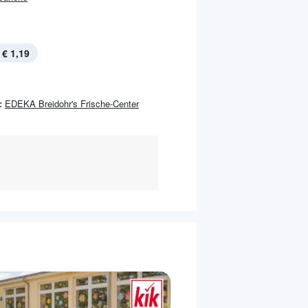
€ 1,19
:
EDEKA Breidohr's Frische-Center