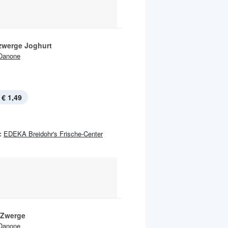
zwerge Joghurt
Danone
€ 1,49
:
EDEKA Breidohr's Frische-Center
 Zwerge
Danone