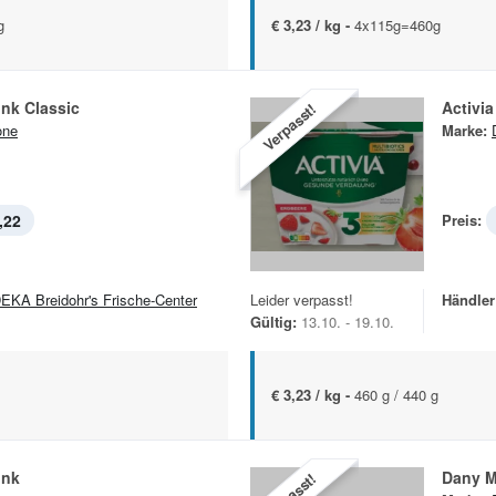
g
€ 3,23 / kg -
4x115g=460g
ink Classic
Activia
Verpasst!
one
Marke:
,22
Preis:
EKA Breidohr's Frische-Center
Leider verpasst!
Händler
Gültig:
13.10. - 19.10.
€ 3,23 / kg -
460 g / 440 g
ink
Dany 