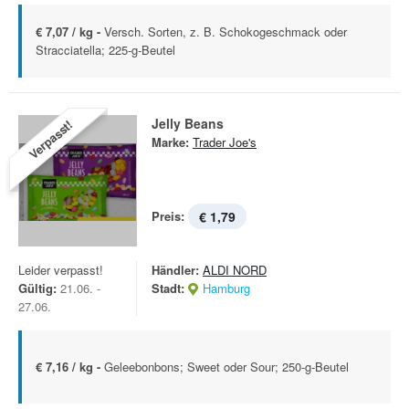
€ 7,07 / kg -
Versch. Sorten, z. B. Schokogeschmack oder
Stracciatella; 225-g-Beutel
Jelly Beans
Verpasst!
Marke:
Trader Joe's
Preis:
€ 1,79
Leider verpasst!
Händler:
ALDI NORD
Gültig:
21.06. -
Stadt:
Hamburg
27.06.
€ 7,16 / kg -
Geleebonbons; Sweet oder Sour; 250-g-Beutel