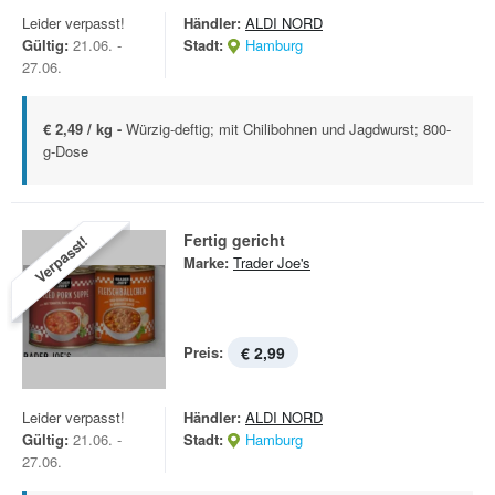
Leider verpasst!
Händler:
ALDI NORD
Gültig:
21.06. -
Stadt:
Hamburg
27.06.
€ 2,49 / kg -
Würzig-deftig; mit Chilibohnen und Jagdwurst; 800-
g-Dose
Fertig gericht
Verpasst!
Marke:
Trader Joe's
Preis:
€ 2,99
Leider verpasst!
Händler:
ALDI NORD
Gültig:
21.06. -
Stadt:
Hamburg
27.06.