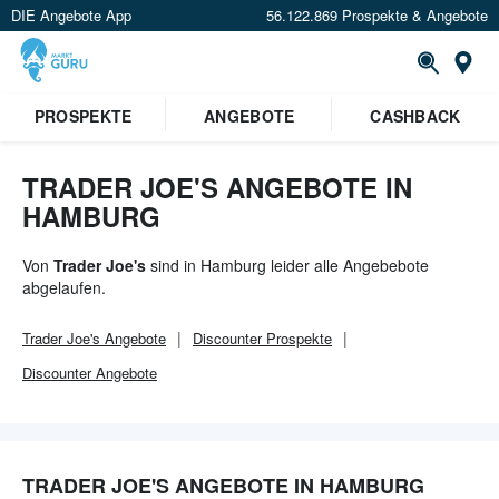
DIE Angebote App
56.122.869 Prospekte & Angebote
Or
×
PROSPEKTE
ANGEBOTE
CASHBACK
Verrate uns deinen Standort um
Angebote in deiner Nähe
zu
sehen.
TRADER JOE'S ANGEBOTE IN
HAMBURG
Standort festlegen
Von
Trader Joe's
sind in Hamburg leider alle Angebebote
abgelaufen.
Trader Joe's
Angebote
Discounter
Prospekte
Discounter
Angebote
TRADER JOE'S ANGEBOTE IN HAMBURG