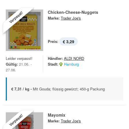
Chicken-Cheese-Nuggets
Verpasst!
Marke:
Trader Joe's
Preis:
€ 3,29
Leider verpasst!
Händler:
ALDI NORD
Gültig:
21.06. -
Stadt:
Hamburg
27.06.
€ 7,31 / kg -
Mit Gouda; flüssig gewürzt; 450-g Packung
Mayomix
Verpasst!
Marke:
Trader Joe's