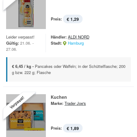
Preis:
€ 1,29
Leider verpasst!
Händler:
ALDI NORD
Gültig:
21.06. -
Stadt:
Hamburg
27.06.
€ 6,45 / kg -
Pancakes oder Waffeln; in der Schüttelflasche; 200
g bzw. 222 g; Flasche
Kuchen
Verpasst!
Marke:
Trader Joe's
Preis:
€ 1,89