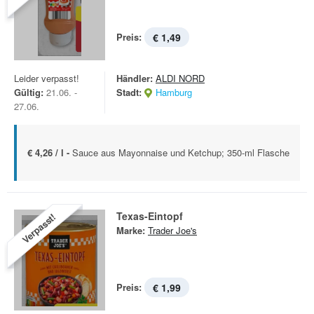
Preis:
€ 1,49
Leider verpasst!
Händler:
ALDI NORD
Gültig:
21.06. -
Stadt:
Hamburg
27.06.
€ 4,26 / l -
Sauce aus Mayonnaise und Ketchup; 350-ml Flasche
Texas-Eintopf
Verpasst!
Marke:
Trader Joe's
Preis:
€ 1,99