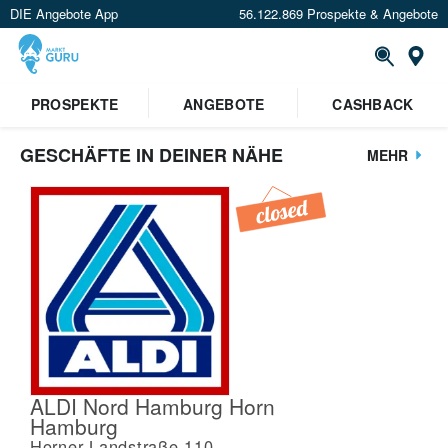
DIE Angebote App
56.122.869 Prospekte & Angebote
St
PROSPEKTE
ANGEBOTE
CASHBACK
GESCHÄFTE IN DEINER NÄHE
MEHR
ALDI Nord Hamburg Horn
Hamburg
Horner Landstraße 110