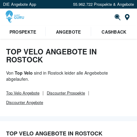
DIE Angebote App
55.962.722 Prospekte & Angebote
Or
×
PROSPEKTE
ANGEBOTE
CASHBACK
Verrate uns deinen Standort um
Angebote in deiner Nähe
zu
sehen.
TOP VELO ANGEBOTE IN
ROSTOCK
Standort festlegen
Von
Top Velo
sind in Rostock leider alle Angebebote
abgelaufen.
Top Velo
Angebote
Discounter
Prospekte
Discounter
Angebote
TOP VELO ANGEBOTE IN ROSTOCK