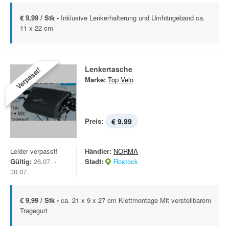
€ 9,99 / Stk -
Inklusive Lenkerhalterung und Umhängeband ca.
11 x 22 cm
Lenkertasche
Verpasst!
Marke:
Top Velo
Preis:
€ 9,99
Leider verpasst!
Händler:
NORMA
Gültig:
26.07. -
Stadt:
Rostock
30.07.
€ 9,99 / Stk -
ca. 21 x 9 x 27 cm Klettmontage Mit verstellbarem
Tragegurt