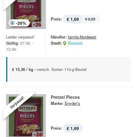
Preis:
€ 1,69
€ 2,29
-
26
%
Leider verpasst!
Händler:
famila-Nordwest
Gültig:
07.06. -
Stadt:
Rostock
13.06.
€ 15,36 / kg -
versch. Sorten 110-g-Beutel
Pretzel Pieces
Verpasst!
Marke:
Snyder’s
Preis:
€ 1,69