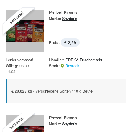
Pretzel Pieces
Verpasst!
Marke:
Snyder’s
Preis:
€ 2,29
Leider verpasst!
Händler:
EDEKA Frischemarkt
Gültig:
08.03. -
Stadt:
Rostock
14.03.
€ 20,82 / kg -
verschiedene Sorten 110 g Beutel
Pretzel Pieces
Verpasst!
Marke:
Snyder’s