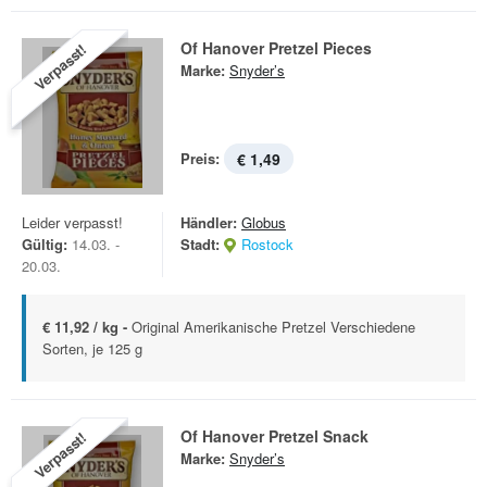
Of Hanover Pretzel Pieces
Verpasst!
Marke:
Snyder’s
Preis:
€ 1,49
Leider verpasst!
Händler:
Globus
Gültig:
14.03. -
Stadt:
Rostock
20.03.
€ 11,92 / kg -
Original Amerikanische Pretzel Verschiedene
Sorten, je 125 g
Of Hanover Pretzel Snack
Verpasst!
Marke:
Snyder’s