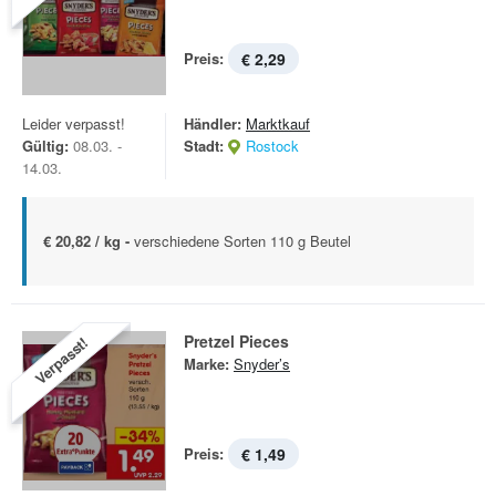
Preis:
€ 2,29
Leider verpasst!
Händler:
Marktkauf
Gültig:
08.03. -
Stadt:
Rostock
14.03.
€ 20,82 / kg -
verschiedene Sorten 110 g Beutel
Pretzel Pieces
Verpasst!
Marke:
Snyder’s
Preis:
€ 1,49