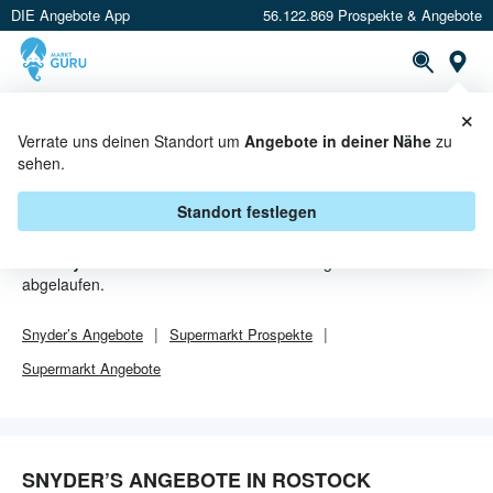
DIE Angebote App
56.122.869 Prospekte & Angebote
Or
×
PROSPEKTE
ANGEBOTE
CASHBACK
Verrate uns deinen Standort um
Angebote in deiner Nähe
zu
sehen.
SNYDER’S ANGEBOTE IN
ROSTOCK
Standort festlegen
Von
Snyder’s
sind in Rostock leider alle Angebebote
abgelaufen.
Snyder’s
Angebote
Supermarkt
Prospekte
Supermarkt
Angebote
SNYDER’S ANGEBOTE IN ROSTOCK