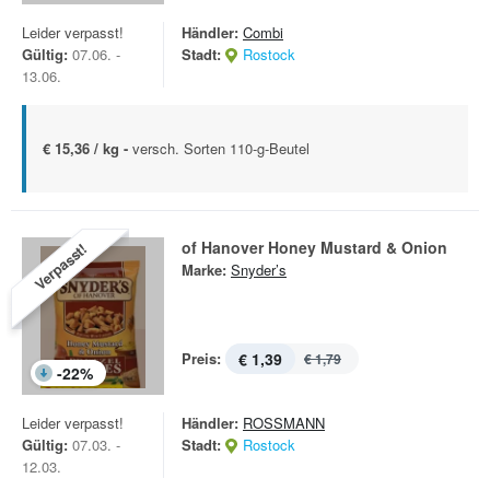
Leider verpasst!
Händler:
Combi
Gültig:
07.06. -
Stadt:
Rostock
13.06.
€ 15,36 / kg -
versch. Sorten 110-g-Beutel
of Hanover Honey Mustard & Onion
Verpasst!
Marke:
Snyder’s
Preis:
€ 1,39
€ 1,79
-
22
%
Leider verpasst!
Händler:
ROSSMANN
Gültig:
07.03. -
Stadt:
Rostock
12.03.