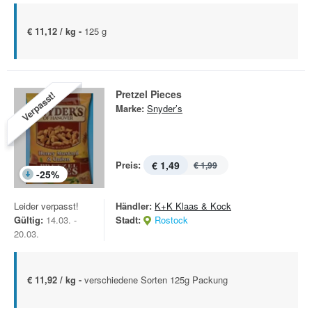
€ 11,12 / kg -
125 g
Pretzel Pieces
Verpasst!
Marke:
Snyder’s
Preis:
€ 1,49
€ 1,99
-
25
%
Leider verpasst!
Händler:
K+K Klaas & Kock
Gültig:
14.03. -
Stadt:
Rostock
20.03.
€ 11,92 / kg -
verschiedene Sorten 125g Packung