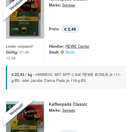
Verpasst!
Marke:
Senseo
Preis:
€ 2,49
Leider verpasst!
Händler:
REWE Center
Gültig:
07.06. -
Stadt:
Berlin
13.06.
€ 22,43 / kg -
HINWEIS: MIT APP 0,50€ REWE BONUS je 111-
g-Btl. oder Jacobs Crema Pads je 118-g-Btl.
Kaffeepads Classic
Verpasst!
Marke:
Senseo