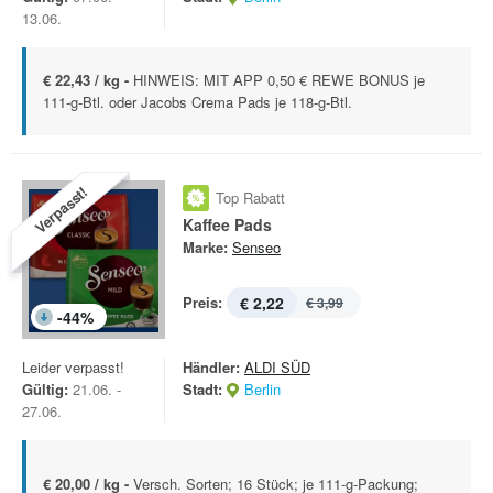
13.06.
€ 22,43 / kg -
HINWEIS: MIT APP 0,50 € REWE BONUS je
111-g-Btl. oder Jacobs Crema Pads je 118-g-Btl.
Verpasst!
Top Rabatt
Kaffee Pads
Marke:
Senseo
Preis:
€ 2,22
€ 3,99
-
44
%
Leider verpasst!
Händler:
ALDI SÜD
Gültig:
21.06. -
Stadt:
Berlin
27.06.
€ 20,00 / kg -
Versch. Sorten; 16 Stück; je 111-g-Packung;