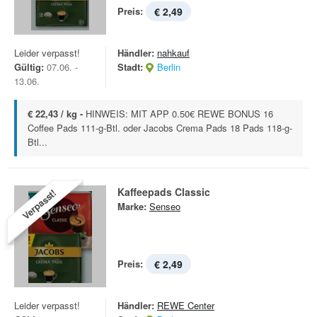
Preis:
€ 2,49
Leider verpasst!
Händler:
nahkauf
Gültig:
07.06. -
Stadt:
Berlin
13.06.
€ 22,43 / kg -
HINWEIS: MIT APP 0.50€ REWE BONUS 16
Coffee Pads 111-g-Btl. oder Jacobs Crema Pads 18 Pads 118-g-
Btl...
Kaffeepads Classic
Verpasst!
Marke:
Senseo
Preis:
€ 2,49
Leider verpasst!
Händler:
REWE Center