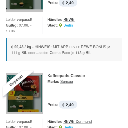
Preis:
€ 2,49
Leider verpasst!
Händler:
REWE
Gültig:
07.06. -
Stadt:
Berlin
13.06.
€ 22,43 / kg -
HINWEIS: MIT APP 0,50 € REWE BONUS je
111-g-Btl. oder Jacobs Crema Pads je 118-g-Btl.
Kaffeepads Classic
Verpasst!
Marke:
Senseo
Preis:
€ 2,49
Leider verpasst!
Händler:
REWE Dortmund
Gültig:
07.06. -
Stadt:
Berlin