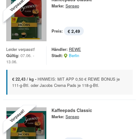
Verpasst!
Marke:
Senseo
Preis:
€ 2,49
Leider verpasst!
Händler:
REWE
Gültig:
07.06. -
Stadt:
Berlin
13.06.
€ 22,43 / kg -
HINWEIS: MIT APP 0,50 € REWE BONUS je
111-g-Btl. oder Jacobs Crema Pads je 118-g-Btl.
Kaffeepads Classic
Verpasst!
Marke:
Senseo