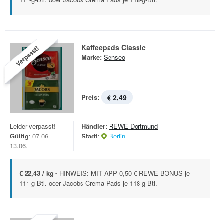
Kaffeepads Classic
Verpasst!
Marke:
Senseo
Preis:
€ 2,49
Leider verpasst!
Händler:
REWE Dortmund
Gültig:
07.06. -
Stadt:
Berlin
13.06.
€ 22,43 / kg -
HINWEIS: MIT APP 0,50 € REWE BONUS je
111-g-Btl. oder Jacobs Crema Pads je 118-g-Btl.