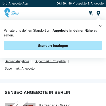
DIE Angebote App
56.199.446 Prospekte & Angebote
Or
×
PROSPEKTE
ANGEBOTE
CASHBACK
Verrate uns deinen Standort um
Angebote in deiner Nähe
zu
sehen.
SENSEO ANGEBOTE IN BERLIN
Standort festlegen
Von
Senseo
sind in Berlin leider alle Angebebote abgelaufen.
Senseo
Angebote
Supermarkt
Prospekte
Supermarkt
Angebote
SENSEO ANGEBOTE IN BERLIN
Kaffeepads Classic