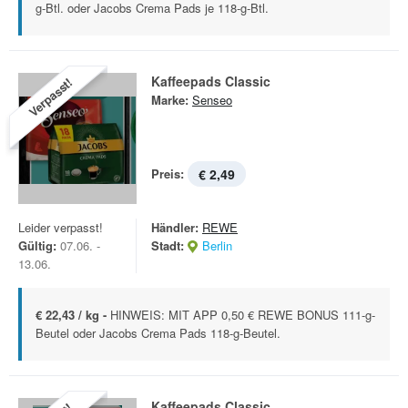
g-Btl. oder Jacobs Crema Pads je 118-g-Btl.
Kaffeepads Classic
Verpasst!
Marke:
Senseo
Preis:
€ 2,49
Leider verpasst!
Händler:
REWE
Gültig:
07.06. -
Stadt:
Berlin
13.06.
€ 22,43 / kg -
HINWEIS: MIT APP 0,50 € REWE BONUS 111-g-
Beutel oder Jacobs Crema Pads 118-g-Beutel.
Kaffeepads Classic