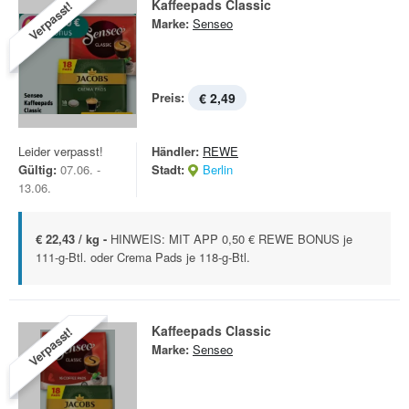
Kaffeepads Classic
Verpasst!
Marke:
Senseo
Preis:
€ 2,49
Leider verpasst!
Händler:
REWE
Gültig:
07.06. -
Stadt:
Berlin
13.06.
€ 22,43 / kg -
HINWEIS: MIT APP 0,50 € REWE BONUS je
111-g-Btl. oder Crema Pads je 118-g-Btl.
Kaffeepads Classic
Verpasst!
Marke:
Senseo