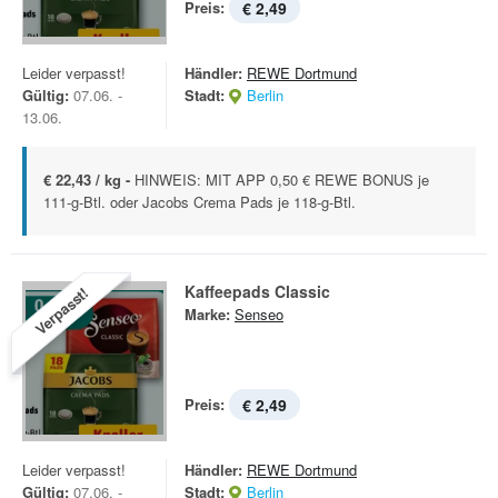
Preis:
€ 2,49
Leider verpasst!
Händler:
REWE Dortmund
Gültig:
07.06. -
Stadt:
Berlin
13.06.
€ 22,43 / kg -
HINWEIS: MIT APP 0,50 € REWE BONUS je
111-g-Btl. oder Jacobs Crema Pads je 118-g-Btl.
Kaffeepads Classic
Verpasst!
Marke:
Senseo
Preis:
€ 2,49
Leider verpasst!
Händler:
REWE Dortmund
Gültig:
07.06. -
Stadt:
Berlin