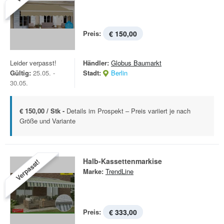
Preis:
€ 150,00
Leider verpasst!
Händler:
Globus Baumarkt
Gültig:
25.05. -
Stadt:
Berlin
30.05.
€ 150,00 / Stk -
Details im Prospekt – Preis variiert je nach
Größe und Variante
Halb-Kassettenmarkise
Verpasst!
Marke:
TrendLine
Preis:
€ 333,00