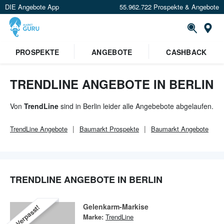
DIE Angebote App
55.962.722 Prospekte & Angebote
Or
×
PROSPEKTE
ANGEBOTE
CASHBACK
Verrate uns deinen Standort um
Angebote in deiner Nähe
zu
sehen.
TRENDLINE ANGEBOTE IN BERLIN
Standort festlegen
Von
TrendLine
sind in Berlin leider alle Angebebote abgelaufen.
TrendLine
Angebote
Baumarkt
Prospekte
Baumarkt
Angebote
TRENDLINE ANGEBOTE IN BERLIN
Gelenkarm-Markise
Verpasst!
Marke:
TrendLine