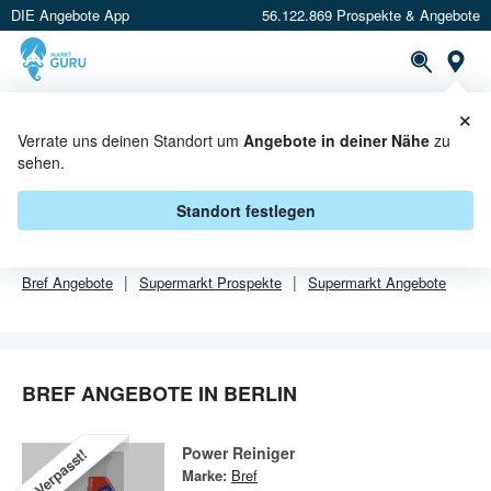
DIE Angebote App
56.122.869 Prospekte & Angebote
Or
×
PROSPEKTE
ANGEBOTE
CASHBACK
Verrate uns deinen Standort um
Angebote in deiner Nähe
zu
sehen.
BREF ANGEBOTE IN BERLIN
Standort festlegen
Von
Bref
sind in Berlin leider alle Angebebote abgelaufen.
Bref
Angebote
Supermarkt
Prospekte
Supermarkt
Angebote
BREF ANGEBOTE IN BERLIN
Power Reiniger
Verpasst!
Marke:
Bref