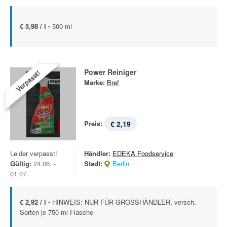
€ 5,98 / l -
500 ml
Power Reiniger
Verpasst!
Marke:
Bref
Preis:
€ 2,19
Leider verpasst!
Händler:
EDEKA Foodservice
Gültig:
24.06. -
Stadt:
Berlin
01.07.
€ 2,92 / l -
HINWEIS: NUR FÜR GROSSHÄNDLER, versch.
Sorten je 750 ml Flasche