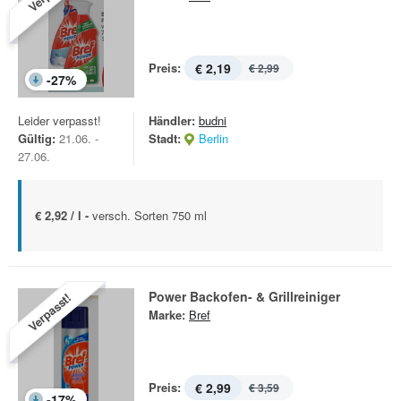
Preis:
€ 2,19
€ 2,99
-
27
%
Leider verpasst!
Händler:
budni
Gültig:
21.06. -
Stadt:
Berlin
27.06.
€ 2,92 / l -
versch. Sorten 750 ml
Power Backofen- & Grillreiniger
Verpasst!
Marke:
Bref
Preis:
€ 2,99
€ 3,59
-
17
%