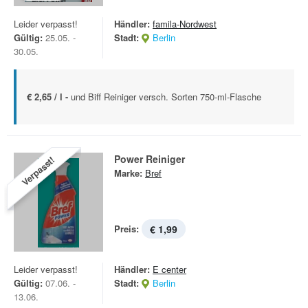
Leider verpasst!
Händler:
famila-Nordwest
Gültig:
25.05. -
Stadt:
Berlin
30.05.
€ 2,65 / l -
und Biff Reiniger versch. Sorten 750-ml-Flasche
Power Reiniger
Verpasst!
Marke:
Bref
Preis:
€ 1,99
Leider verpasst!
Händler:
E center
Gültig:
07.06. -
Stadt:
Berlin
13.06.