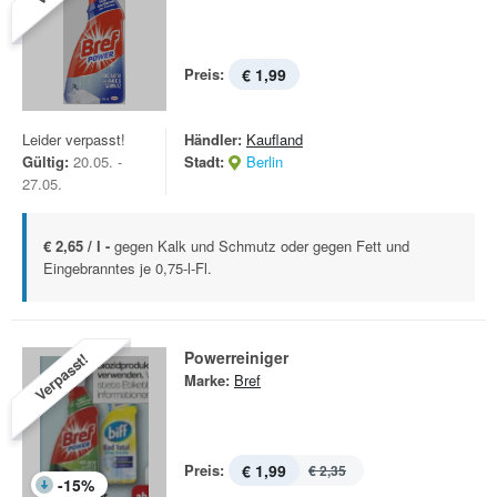
Preis:
€ 1,99
Leider verpasst!
Händler:
Kaufland
Gültig:
20.05. -
Stadt:
Berlin
27.05.
€ 2,65 / l -
gegen Kalk und Schmutz oder gegen Fett und
Eingebranntes je 0,75-l-Fl.
Powerreiniger
Verpasst!
Marke:
Bref
Preis:
€ 1,99
€ 2,35
-
15
%