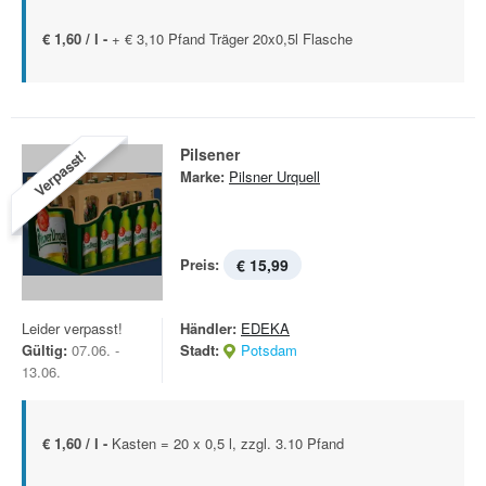
€ 1,60 / l -
+ € 3,10 Pfand Träger 20x0,5l Flasche
Pilsener
Verpasst!
Marke:
Pilsner Urquell
Preis:
€ 15,99
Leider verpasst!
Händler:
EDEKA
Gültig:
07.06. -
Stadt:
Potsdam
13.06.
€ 1,60 / l -
Kasten = 20 x 0,5 l, zzgl. 3.10 Pfand