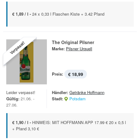
€ 1,89 / l -
24 x 0,33 l Flaschen Kiste + 3.42 Pfand
The Original Pilsner
Verpasst!
Marke:
Pilsner Urquell
Preis:
€ 18,99
Leider verpasst!
Händler:
Getränke Hoffmann
Gültig:
21.06. -
Stadt:
Potsdam
27.06.
€ 1,90 / l -
HINWEIS: MIT HOFFMANN APP 17.99 € 20 x 0,5 l
+ Pfand 3,10 €