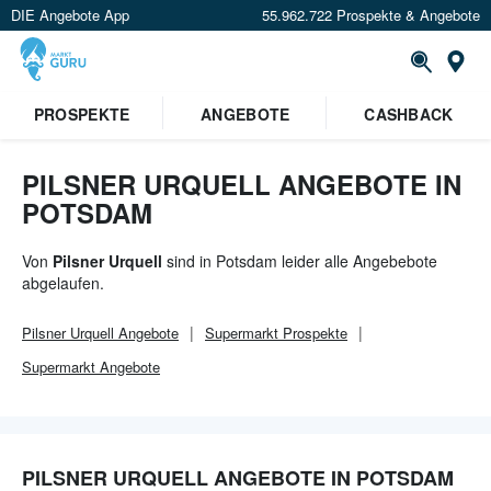
DIE Angebote App
55.962.722 Prospekte & Angebote
Or
×
PROSPEKTE
ANGEBOTE
CASHBACK
Verrate uns deinen Standort um
Angebote in deiner Nähe
zu
sehen.
PILSNER URQUELL ANGEBOTE IN
POTSDAM
Standort festlegen
Von
Pilsner Urquell
sind in Potsdam leider alle Angebebote
abgelaufen.
Pilsner Urquell
Angebote
Supermarkt
Prospekte
Supermarkt
Angebote
PILSNER URQUELL ANGEBOTE IN POTSDAM