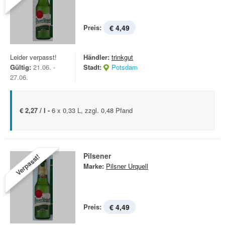
Preis:
€ 4,49
Leider verpasst!
Händler:
trinkgut
Gültig:
21.06. -
Stadt:
Potsdam
27.06.
€ 2,27 / l -
6 x 0,33 L, zzgl. 0,48 Pfand
Pilsener
Verpasst!
Marke:
Pilsner Urquell
Preis:
€ 4,49