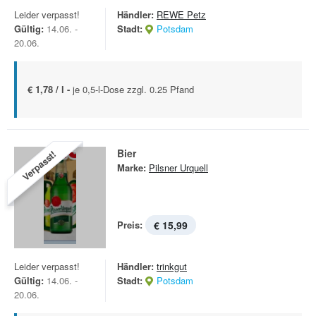
Leider verpasst!
Händler:
REWE Petz
Gültig:
14.06. -
Stadt:
Potsdam
20.06.
€ 1,78 / l -
je 0,5-l-Dose zzgl. 0.25 Pfand
Bier
Verpasst!
Marke:
Pilsner Urquell
Preis:
€ 15,99
Leider verpasst!
Händler:
trinkgut
Gültig:
14.06. -
Stadt:
Potsdam
20.06.