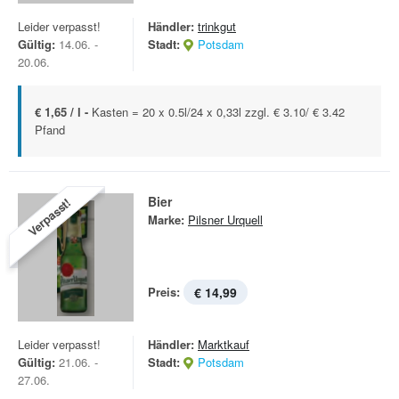
Leider verpasst!
Händler:
trinkgut
Gültig:
14.06. -
Stadt:
Potsdam
20.06.
€ 1,65 / l -
Kasten = 20 x 0.5l/24 x 0,33l zzgl. € 3.10/ € 3.42
Pfand
Bier
Verpasst!
Marke:
Pilsner Urquell
Preis:
€ 14,99
Leider verpasst!
Händler:
Marktkauf
Gültig:
21.06. -
Stadt:
Potsdam
27.06.