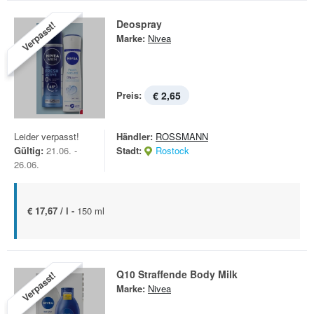
Deospray
Verpasst!
Marke:
Nivea
Preis:
€ 2,65
Leider verpasst!
Händler:
ROSSMANN
Gültig:
21.06. -
Stadt:
Rostock
26.06.
€ 17,67 / l -
150 ml
Q10 Straffende Body Milk
Verpasst!
Marke:
Nivea