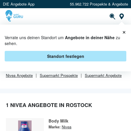
DIE Angebote App
55.962.722 Prospekte & Angebote
Or
×
PROSPEKTE
ANGEBOTE
CASHBACK
Verrate uns deinen Standort um
Angebote in deiner Nähe
zu
sehen.
NIVEA ANGEBOTE IN ROSTOCK
Standort festlegen
Von
Nivea
gibt es aktuell
1 Angebote in Rostock
.
Nivea
Angebote
Supermarkt
Prospekte
Supermarkt
Angebote
1 NIVEA ANGEBOTE IN ROSTOCK
Body Milk
Marke:
Nivea