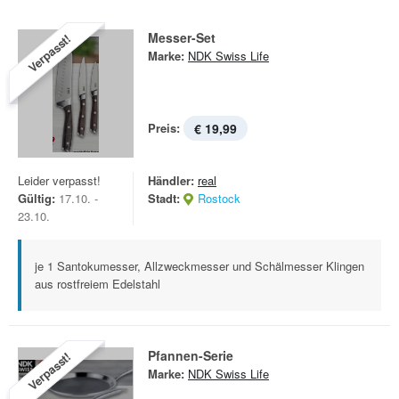
Messer-Set
Verpasst!
Marke:
NDK Swiss Life
Preis:
€ 19,99
Leider verpasst!
Händler:
real
Gültig:
17.10. -
Stadt:
Rostock
23.10.
je 1 Santokumesser, Allzweckmesser und Schälmesser Klingen
aus rostfreiem Edelstahl
Pfannen-Serie
Verpasst!
Marke:
NDK Swiss Life