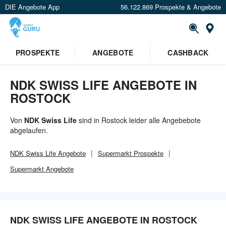
DIE Angebote App
56.122.869 Prospekte & Angebote
Or
×
PROSPEKTE
ANGEBOTE
CASHBACK
Verrate uns deinen Standort um
Angebote in deiner Nähe
zu
sehen.
NDK SWISS LIFE ANGEBOTE IN
ROSTOCK
Standort festlegen
Von
NDK Swiss Life
sind in Rostock leider alle Angebebote
abgelaufen.
NDK Swiss Life
Angebote
Supermarkt
Prospekte
Supermarkt
Angebote
NDK SWISS LIFE ANGEBOTE IN ROSTOCK