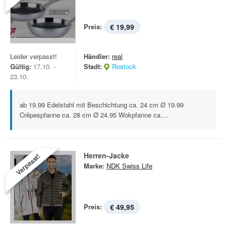
Preis:
€ 19,99
Leider verpasst!
Händler:
real
Gültig:
17.10. -
Stadt:
Rostock
23.10.
ab 19.99 Edelstahl mit Beschichtung ca. 24 cm Ø 19.99
Crêpespfanne ca. 28 cm Ø 24.95 Wokpfanne ca....
Herren-Jacke
Verpasst!
Marke:
NDK Swiss Life
Preis:
€ 49,95