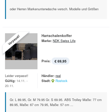
oder Herren Markenunterwäsche versch. Modelle und Größen
Hartschalenkoffer
Verpasst!
Marke:
NDK Swiss Life
Preis:
€ 69,95
Leider verpasst!
Händler:
real
Gültig:
14.11. -
Stadt:
Rostock
20.11.
Gr. L 89.95, Gr. M 79.95 Gr. S 69.95. ABS Trolley Maße: 77 cm
89.95, Maße: 67 cm 79.95, Maße: 57 cm ...