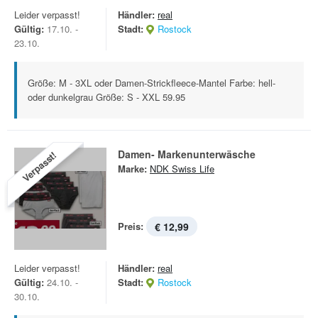
Leider verpasst!
Händler:
real
Gültig:
17.10. -
Stadt:
Rostock
23.10.
Größe: M - 3XL oder Damen-Strickfleece-Mantel Farbe: hell-
oder dunkelgrau Größe: S - XXL 59.95
Damen- Markenunterwäsche
Verpasst!
Marke:
NDK Swiss Life
Preis:
€ 12,99
Leider verpasst!
Händler:
real
Gültig:
24.10. -
Stadt:
Rostock
30.10.