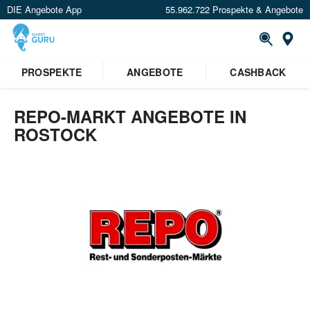
DIE Angebote App
55.962.722 Prospekte & Angebote
Or
PROSPEKTE
ANGEBOTE
CASHBACK
REPO-MARKT ANGEBOTE IN
ROSTOCK