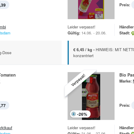
,39
Preis:
mbi
Leider verpasst!
Händler
tsdam
Gültig:
14.06. - 20.06.
Stadt:
€ 6,45 / kg -
HINWEIS: MIT NETTO
-g-Dose
konzentriert
 Tomaten
Bio Pa
Verpasst!
i
Marke:
,77
Preis:
-
26
%
rktkauf
Leider verpasst!
Händler
tsdam
Gültig:
21.06. - 27.06.
Stadt: