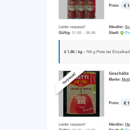
Preis:
€ 1
Leider verpasst!
Händler:
Sc
Gültig:
31.05. - 06.06.
Stadt:
Po
€ 1,86 / kg -
700 g Preis bei Einzelkau
Geschälte
Verpasst!
Marke:
Mutt
Preis:
€ 1
Leider verpasst!
Händler:
Ha
Gültig:
10.06. - 17.06.
Stadt:
Po