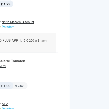
€ 1,29
:
Netto Marken-Discount
Potsdam
 PLUS APP 1.19 € 200 g 3-fach
ssierte Tomaten
Mutti
€ 1,99
€ 2,69
:
AEZ
Potsdam