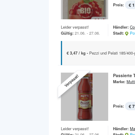
Preis:
€ 1
Leider verpasst!
Händler:
Co
Gültig:
21.06. - 27.06.
Stadt:
Po
€ 3,47 / kg -
Pezzi und Pelati 185/400
Passierte
Verpasst!
Marke:
Mutt
Preis:
€ 7
Leider verpasst!
Händler:
Ma
Gültig:
21.06. - 27.06.
Stadt:
Po