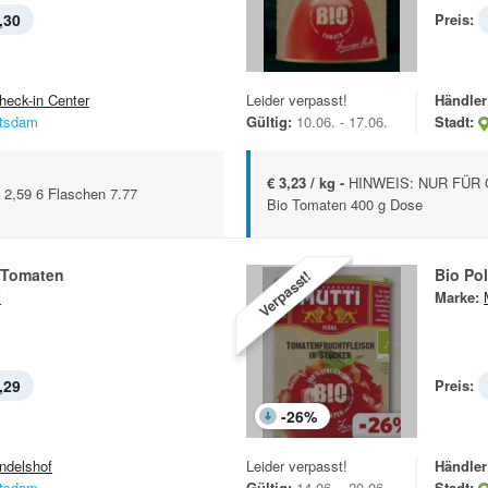
,30
Preis:
heck-in Center
Leider verpasst!
Händler
tsdam
Gültig:
10.06. - 17.06.
Stadt:
€ 3,23 / kg -
HINWEIS: NUR FÜR 
f 2,59 6 Flaschen 7.77
Bio Tomaten 400 g Dose
 Tomaten
Bio Po
Verpasst!
i
Marke:
,29
Preis:
-
26
%
ndelshof
Leider verpasst!
Händler
tsdam
Gültig:
14.06. - 20.06.
Stadt: