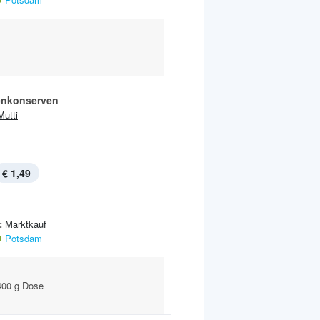
enkonserven
Mutti
€ 1,49
:
Marktkauf
Potsdam
400 g Dose