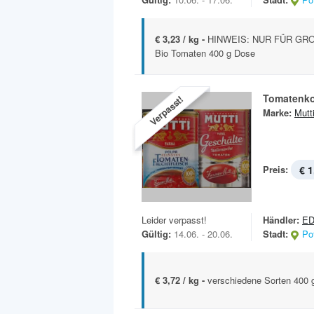
€ 3,23 / kg -
HINWEIS: NUR FÜR GROS
Bio Tomaten 400 g Dose
Tomatenk
Verpasst!
Marke:
Mutt
Preis:
€ 1
Leider verpasst!
Händler:
ED
Gültig:
14.06. - 20.06.
Stadt:
Po
€ 3,72 / kg -
verschiedene Sorten 400 