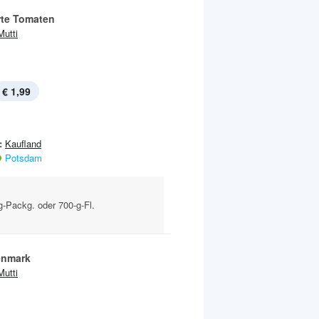
rte Tomaten
Mutti
€ 1,99
:
Kaufland
Potsdam
-g-Packg. oder 700-g-Fl.
enmark
Mutti