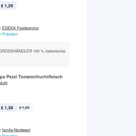
€ 1,29
:
EDEKA Foodservice
Potsdam
GROSSHÄNDLER 100 % italienische
lpa Pezzi Tomatenfruchtfleisch
Mutti
€ 1,39
€ 1,89
:
famila-Nordwest
Potsdam