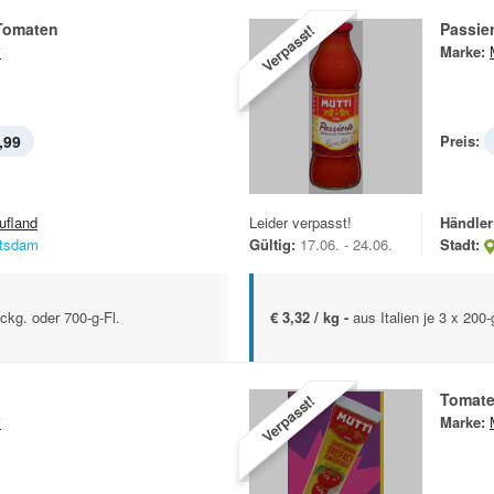
 Tomaten
Passie
Verpasst!
i
Marke:
,99
Preis:
ufland
Leider verpasst!
Händler
tsdam
Gültig:
17.06. - 24.06.
Stadt:
ackg. oder 700-g-Fl.
€ 3,32 / kg -
aus Italien je 3 x 200
Tomat
Verpasst!
i
Marke: