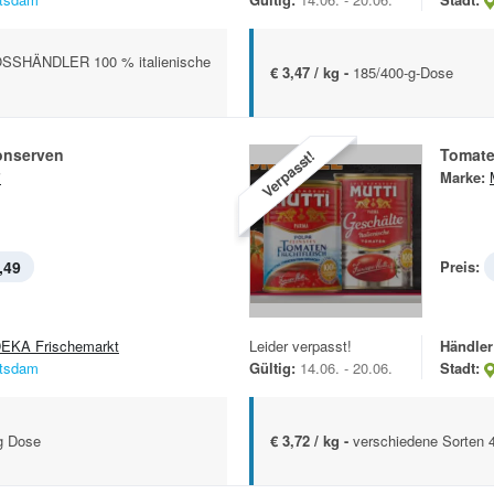
SHÄNDLER 100 % italienische
€ 3,47 / kg -
185/400-g-Dose
onserven
Tomat
Verpasst!
i
Marke:
,49
Preis:
EKA Frischemarkt
Leider verpasst!
Händler
tsdam
Gültig:
14.06. - 20.06.
Stadt:
g Dose
€ 3,72 / kg -
verschiedene Sorten 