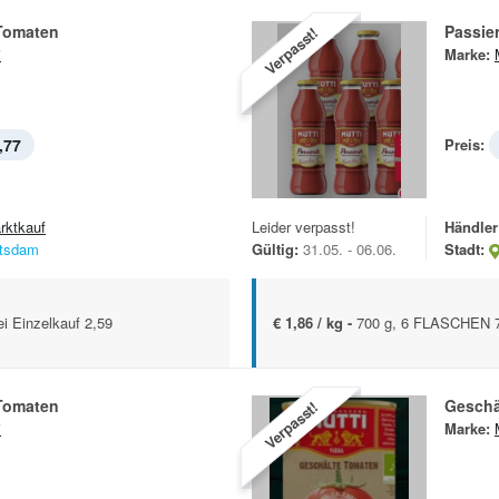
 Tomaten
Passie
Verpasst!
i
Marke:
,77
Preis:
rktkauf
Leider verpasst!
Händler
tsdam
Gültig:
31.05. - 06.06.
Stadt:
ei Einzelkauf 2,59
€ 1,86 / kg -
700 g, 6 FLASCHEN 
 Tomaten
Geschä
Verpasst!
i
Marke: