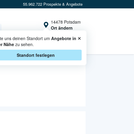
55.962.722 Prospekte & Angebote
14478 Potsdam
Ort ändern
×
te uns deinen Standort um
Angebote in
er Nähe
zu sehen.
CASHBACK
Standort festlegen