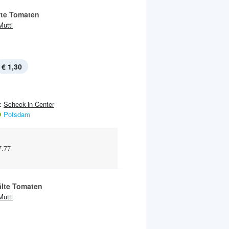
rte Tomaten
Mutti
€ 1,30
:
Scheck-in Center
Potsdam
7.77
lte Tomaten
Mutti