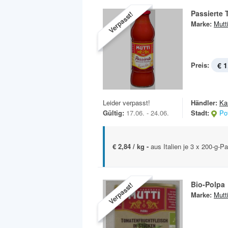
Passierte
Verpasst!
Marke:
Mutt
Preis:
€ 1
Leider verpasst!
Händler:
Ka
Gültig:
17.06. - 24.06.
Stadt:
Po
€ 2,84 / kg -
aus Italien je 3 x 200-g-P
Bio-Polpa
Verpasst!
Marke:
Mutt