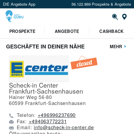
DIE Angebote App
56.122.869 Prospekte & Angebote
St
PROSPEKTE
ANGEBOTE
CASHBACK
GESCHÄFTE IN DEINER NÄHE
MEHR
Scheck-in Center
Frankfurt-Sachsenhausen
Hainer Weg 56-80
60599
Frankfurt-Sachsenhausen
Telefon:
+496996237690
Fax:
+494063772231
Email:
info@scheck-in-center.de
Öffnungszeiten heute: