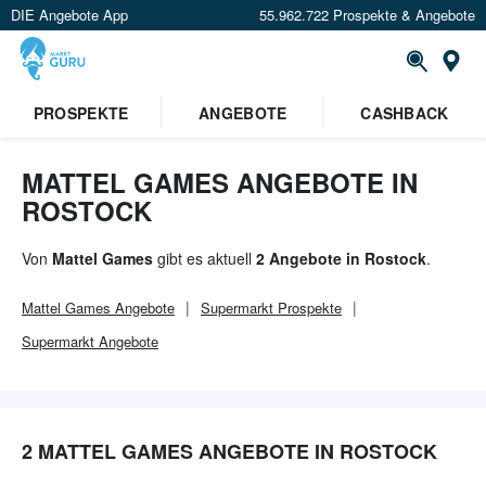
DIE Angebote App
55.962.722 Prospekte & Angebote
Or
×
PROSPEKTE
ANGEBOTE
CASHBACK
Verrate uns deinen Standort um
Angebote in deiner Nähe
zu
sehen.
MATTEL GAMES ANGEBOTE IN
ROSTOCK
Standort festlegen
Von
Mattel Games
gibt es aktuell
2 Angebote in Rostock
.
Mattel Games
Angebote
Supermarkt
Prospekte
Supermarkt
Angebote
2 MATTEL GAMES ANGEBOTE IN ROSTOCK