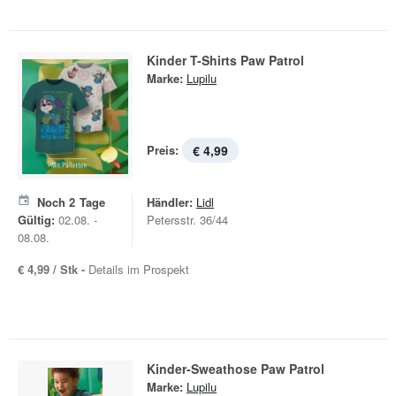
Kinder T-Shirts Paw Patrol
Marke:
Lupilu
Preis:
€ 4,99
Noch
2
Tage
Händler:
Lidl
Gültig:
02.08. -
Petersstr. 36/44
08.08.
€ 4,99 / Stk -
Details im Prospekt
Kinder-Sweathose Paw Patrol
Marke:
Lupilu