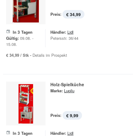
Preis:
€ 34,99
In
3
Tagen
Händler:
Lidl
Gültig:
09.08. -
Petersstr. 36/44
15.08.
€ 34,99 / Stk -
Details im Prospekt
Holz-Spielküche
Marke:
Lupilu
Preis:
€ 9,99
In
3
Tagen
Händler:
Lidl