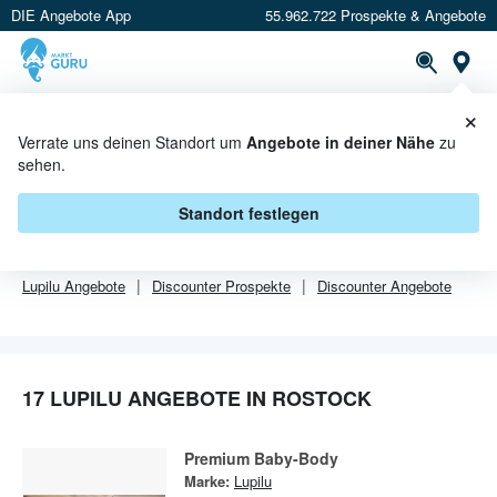
DIE Angebote App
55.962.722 Prospekte & Angebote
Or
×
PROSPEKTE
ANGEBOTE
CASHBACK
Verrate uns deinen Standort um
Angebote in deiner Nähe
zu
sehen.
LUPILU ANGEBOTE IN ROSTOCK
Standort festlegen
Von
Lupilu
gibt es aktuell
17 Angebote in Rostock
.
Lupilu
Angebote
Discounter
Prospekte
Discounter
Angebote
17 LUPILU ANGEBOTE IN ROSTOCK
Premium Baby-Body
Marke:
Lupilu