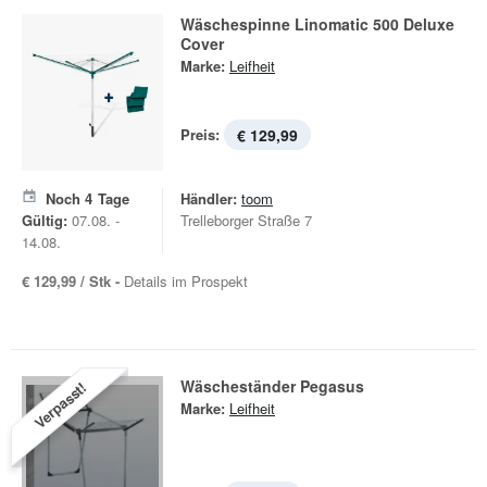
Wäschespinne Linomatic 500 Deluxe
Cover
Marke:
Leifheit
Preis:
€ 129,99
Noch
4
Tage
Händler:
toom
Gültig:
07.08. -
Trelleborger Straße 7
14.08.
€ 129,99 / Stk -
Details im Prospekt
Wäscheständer Pegasus
Verpasst!
Marke:
Leifheit