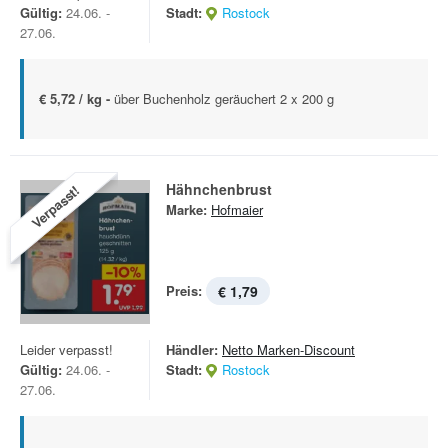
Gültig:
24.06. -
Stadt:
Rostock
27.06.
€ 5,72 / kg -
über Buchenholz geräuchert 2 x 200 g
Hähnchenbrust
Verpasst!
Marke:
Hofmaier
Preis:
€ 1,79
Leider verpasst!
Händler:
Netto Marken-Discount
Gültig:
24.06. -
Stadt:
Rostock
27.06.