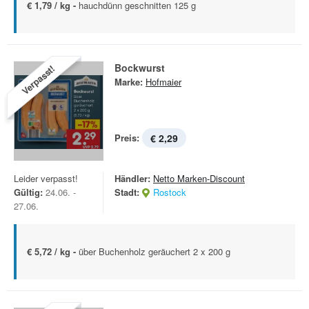
€ 1,79 / kg -
hauchdünn geschnitten 125 g
Bockwurst
Verpasst!
Marke:
Hofmaier
Preis:
€ 2,29
Leider verpasst!
Händler:
Netto Marken-Discount
Gültig:
24.06. -
Stadt:
Rostock
27.06.
€ 5,72 / kg -
über Buchenholz geräuchert 2 x 200 g