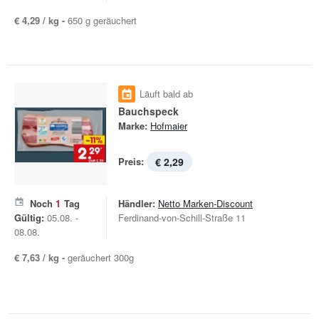
€ 4,29 / kg -
650 g geräuchert
Läuft bald ab
Bauchspeck
Marke:
Hofmaier
Preis:
€ 2,29
Noch
1
Tag
Händler:
Netto Marken-Discount
Gültig:
05.08. -
Ferdinand-von-Schill-Straße 11
08.08.
€ 7,63 / kg -
geräuchert 300g