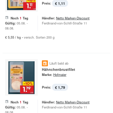
Preis:
€ 1,11
Noch
1
Tag
Händler:
Netto Marken-Discount
Gültig:
05.08. -
Ferdinand-von-Schill-Straße 11
08.08.
€ 5,55 / kg -
versch. Sorten 200 g
Läuft bald ab
Hähnchenbrustfilet
Marke:
Hofmaier
Preis:
€ 1,79
Noch
1
Tag
Händler:
Netto Marken-Discount
Gültig:
05.08. -
Ferdinand-von-Schill-Straße 11
08.08.