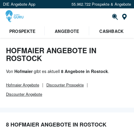
DIE Angebote App
55.962.722 Prospekte & Angebote
Or
PROSPEKTE
ANGEBOTE
CASHBACK
HOFMAIER ANGEBOTE IN
ROSTOCK
Von
Hofmaier
gibt es aktuell
8 Angebote in Rostock
.
Hofmaier
Angebote
Discounter
Prospekte
Discounter
Angebote
8 HOFMAIER ANGEBOTE IN ROSTOCK