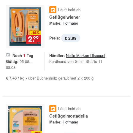
Läuft bald ab
Geflügelwiener
Marke:
Hofmaier
Preis:
€ 2,99
Noch
1
Tag
Händler:
Netto Marken-Discount
Gültig:
05.08. -
Ferdinand-von-Schill-Straße 11
08.08.
€ 7,48 / kg -
über Buchenholz geräuchert 2 x 200 g
Läuft bald ab
Geflügelmortadella
Marke:
Hofmaier