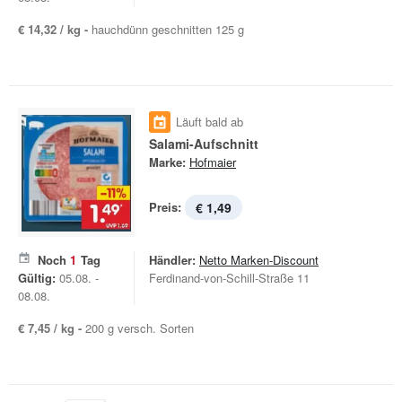
€ 14,32 / kg -
hauchdünn geschnitten 125 g
Läuft bald ab
Salami-Aufschnitt
Marke:
Hofmaier
Preis:
€ 1,49
Noch
1
Tag
Händler:
Netto Marken-Discount
Gültig:
05.08. -
Ferdinand-von-Schill-Straße 11
08.08.
€ 7,45 / kg -
200 g versch. Sorten