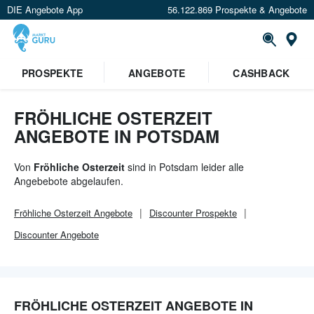
DIE Angebote App
56.122.869 Prospekte & Angebote
Or
PROSPEKTE
ANGEBOTE
CASHBACK
FRÖHLICHE OSTERZEIT
ANGEBOTE IN POTSDAM
Von
Fröhliche Osterzeit
sind in Potsdam leider alle
Angebebote abgelaufen.
Fröhliche Osterzeit
Angebote
Discounter
Prospekte
Discounter
Angebote
FRÖHLICHE OSTERZEIT ANGEBOTE IN