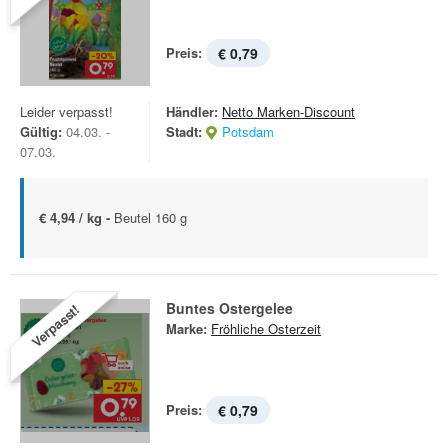
Preis:
€ 0,79
Leider verpasst!
Händler:
Netto Marken-Discount
Gültig:
04.03. -
Stadt:
Potsdam
07.03.
€ 4,94 / kg -
Beutel 160 g
Buntes Ostergelee
Verpasst!
Marke:
Fröhliche Osterzeit
Preis:
€ 0,79