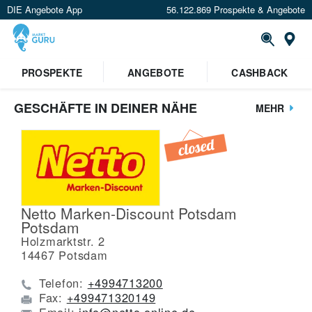
DIE Angebote App
56.122.869 Prospekte & Angebote
St
PROSPEKTE
ANGEBOTE
CASHBACK
GESCHÄFTE IN DEINER NÄHE
MEHR
Netto Marken-Discount Potsdam
Potsdam
Holzmarktstr. 2
14467
Potsdam
Telefon:
+4994713200
Fax:
+499471320149
Email:
info@netto-online.de