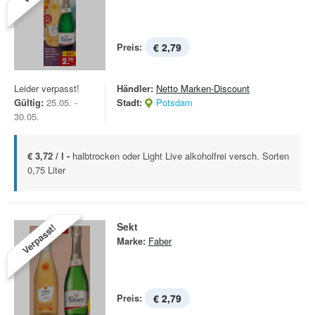
Preis:
€ 2,79
Leider verpasst!
Händler:
Netto Marken-Discount
Gültig:
25.05. -
Stadt:
Potsdam
30.05.
€ 3,72 / l -
halbtrocken oder Light Live alkoholfrei versch. Sorten
0,75 Liter
Sekt
Verpasst!
Marke:
Faber
Preis:
€ 2,79