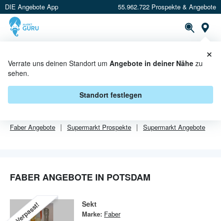
DIE Angebote App
55.962.722 Prospekte & Angebote
Or
×
PROSPEKTE
ANGEBOTE
CASHBACK
Verrate uns deinen Standort um
Angebote in deiner Nähe
zu
sehen.
FABER ANGEBOTE IN POTSDAM
Standort festlegen
Von
Faber
sind in Potsdam leider alle Angebebote abgelaufen.
Faber
Angebote
Supermarkt
Prospekte
Supermarkt
Angebote
FABER ANGEBOTE IN POTSDAM
Sekt
Verpasst!
Marke:
Faber