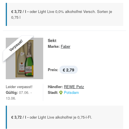
€ 3,72 / l -
oder Light Live 0,0% alkoholfrei Versch. Sorten je
0,75 l
Sekt
Verpasst!
Marke:
Faber
Preis:
€ 2,79
Leider verpasst!
Händler:
REWE Petz
Gültig:
07.06. -
Stadt:
Potsdam
13.06.
€ 3,72 / l -
oder Light Live alkoholfrei je 0,75-l-Fl.