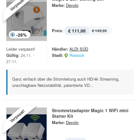
Verpasst!
Marke:
Devolo
Preis:
€ 111,00
€ 149,90
-
26
%
Leider verpasst!
Händler:
ALDI SÜD
Gültig:
24.11. -
Stadt:
Rostock
27.11.
Ganz einfach über die Stromleitung auch HD/4k Streaming,
unschlagbare Netzstabilität, patentierte VD...
Stromnetzadapter Magic 1 WiFi mini
Verpasst!
Starter Kit
Marke:
Devolo