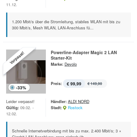
11.12.
1.200 Mbit/s über die Stromleitung, stabiles WLAN mit bis zu
300 Mbit/s, Mesh WLAN, LAN-Anschluss fü...
Powerline-Adapter Magic 2 LAN
Verpasst!
Starter-Kit
Marke:
Devolo
Preis:
€ 99,99
€ 149,90
-
33
%
Leider verpasst!
Händler:
ALDI NORD
Gültig:
09.02. -
Stadt:
Rostock
12.02.
Schnelle Internetverbindung mit bis zu max. 2.400 Mbit/s; 3 ×
Gigabit-LAN-Anschluss; ganz einfach üb...