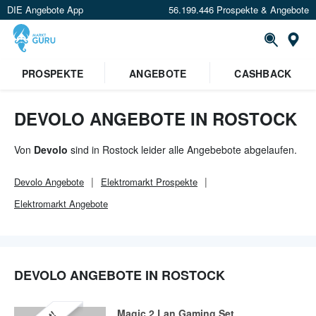
DIE Angebote App
56.199.446 Prospekte & Angebote
Or
PROSPEKTE
ANGEBOTE
CASHBACK
DEVOLO ANGEBOTE IN ROSTOCK
Von
Devolo
sind in Rostock leider alle Angebebote abgelaufen.
Devolo
Angebote
Elektromarkt
Prospekte
Elektromarkt
Angebote
DEVOLO ANGEBOTE IN ROSTOCK
Magic 2 Lan Gaming Set