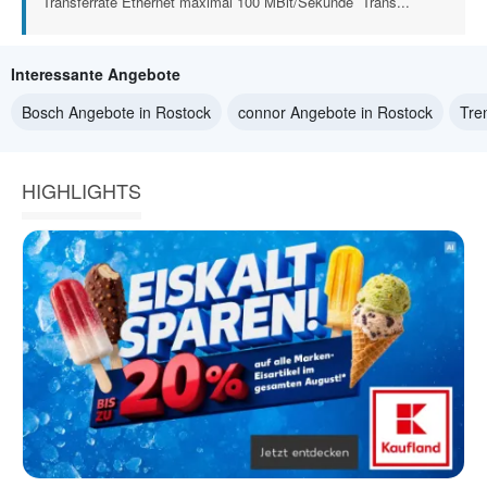
Transferrate Ethernet maximal 100 MBit/Sekunde  Trans...
Interessante Angebote
Bosch Angebote in Rostock
connor Angebote in Rostock
Tre
HIGHLIGHTS