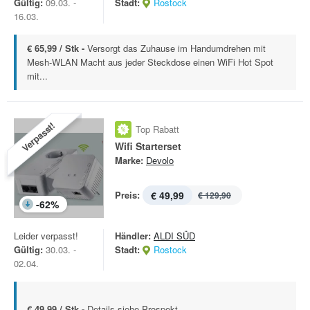
Gültig:
09.03. -
Stadt:
Rostock
16.03.
€ 65,99 / Stk -
Versorgt das Zuhause im Handumdrehen mit
Mesh-WLAN Macht aus jeder Steckdose einen WiFi Hot Spot
mit...
Verpasst!
Top Rabatt
Wifi Starterset
Marke:
Devolo
Preis:
€ 49,99
€ 129,90
-
62
%
Leider verpasst!
Händler:
ALDI SÜD
Gültig:
30.03. -
Stadt:
Rostock
02.04.
€ 49,99 / Stk -
Details siehe Prospekt.