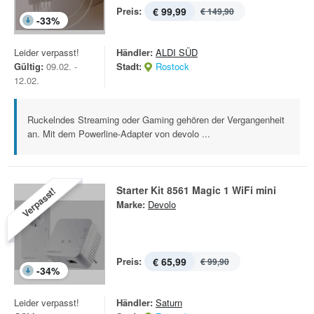
Preis:
€ 99,99
€ 149,90
-
33
%
Leider verpasst!
Händler:
ALDI SÜD
Gültig:
09.02. -
Stadt:
Rostock
12.02.
Ruckelndes Streaming oder Gaming gehören der Vergangenheit
an. Mit dem Powerline-Adapter von devolo ...
Starter Kit 8561 Magic 1 WiFi mini
Verpasst!
Marke:
Devolo
Preis:
€ 65,99
€ 99,90
-
34
%
Leider verpasst!
Händler:
Saturn