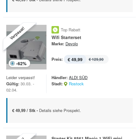
Verpasst!
Top Rabatt
Wifi Starterset
Marke:
Devolo
Preis:
€ 49,99
€ 129,90
-
62
%
Leider verpasst!
Händler:
ALDI SÜD
Gültig:
30.03. -
Stadt:
Rostock
02.04.
€ 49,99 / Stk -
Details siehe Prospekt.
Starter Kit 8561 Magic 1 WiFi mini