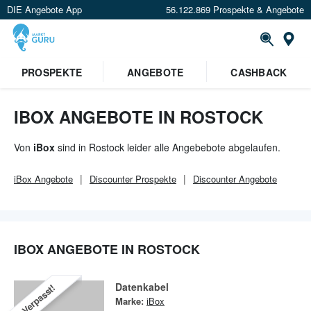
DIE Angebote App
56.122.869 Prospekte & Angebote
Or
PROSPEKTE
ANGEBOTE
CASHBACK
IBOX ANGEBOTE IN ROSTOCK
Von
iBox
sind in Rostock leider alle Angebebote abgelaufen.
iBox
Angebote
Discounter
Prospekte
Discounter
Angebote
IBOX ANGEBOTE IN ROSTOCK
Datenkabel
Verpasst!
Marke:
iBox