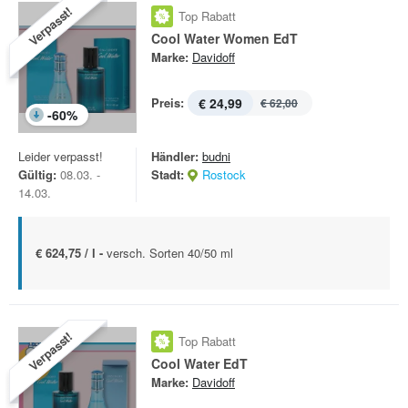
Verpasst!
Top Rabatt
Cool Water Women EdT
Marke:
Davidoff
Preis:
€ 24,99
€ 62,00
-
60
%
Leider verpasst!
Händler:
budni
Gültig:
08.03. -
Stadt:
Rostock
14.03.
€ 624,75 / l -
versch. Sorten 40/50 ml
Verpasst!
Top Rabatt
Cool Water EdT
Marke:
Davidoff