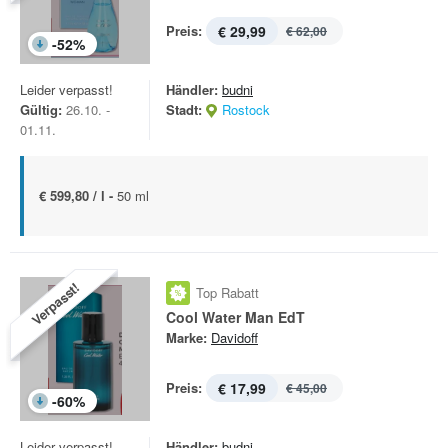
Preis:
€ 29,99
€ 62,00
-
52
%
Leider verpasst!
Händler:
budni
Gültig:
26.10. -
Stadt:
Rostock
01.11.
€ 599,80 / l -
50 ml
Verpasst!
Top Rabatt
Cool Water Man EdT
Marke:
Davidoff
Preis:
€ 17,99
€ 45,00
-
60
%
Leider verpasst!
Händler:
budni