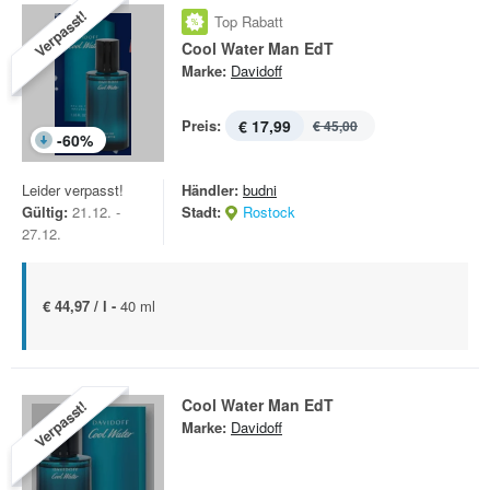
Verpasst!
Top Rabatt
Cool Water Man EdT
Marke:
Davidoff
Preis:
€ 17,99
€ 45,00
-
60
%
Leider verpasst!
Händler:
budni
Gültig:
21.12. -
Stadt:
Rostock
27.12.
€ 44,97 / l -
40 ml
Cool Water Man EdT
Verpasst!
Marke:
Davidoff