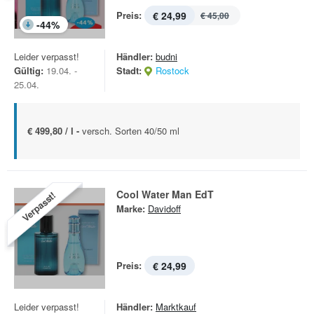
Preis:
€ 24,99
€ 45,00
-
44
%
Leider verpasst!
Händler:
budni
Gültig:
19.04. -
Stadt:
Rostock
25.04.
€ 499,80 / l -
versch. Sorten 40/50 ml
Cool Water Man EdT
Verpasst!
Marke:
Davidoff
Preis:
€ 24,99
Leider verpasst!
Händler:
Marktkauf