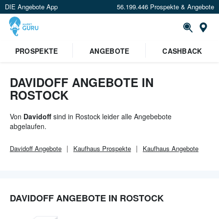
DIE Angebote App
56.199.446 Prospekte & Angebote
Or
PROSPEKTE
ANGEBOTE
CASHBACK
DAVIDOFF ANGEBOTE IN
ROSTOCK
Von
Davidoff
sind in Rostock leider alle Angebebote
abgelaufen.
Davidoff
Angebote
Kaufhaus
Prospekte
Kaufhaus
Angebote
DAVIDOFF ANGEBOTE IN ROSTOCK