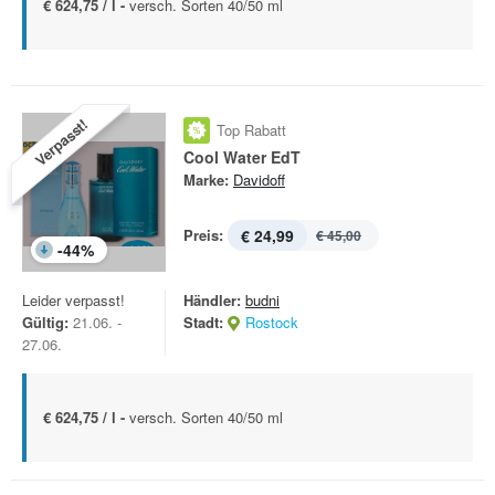
€ 624,75 / l -
versch. Sorten 40/50 ml
Verpasst!
Top Rabatt
Cool Water EdT
Marke:
Davidoff
Preis:
€ 24,99
€ 45,00
-
44
%
Leider verpasst!
Händler:
budni
Gültig:
21.06. -
Stadt:
Rostock
27.06.
€ 624,75 / l -
versch. Sorten 40/50 ml