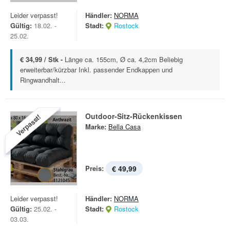
Leider verpasst!
Händler:
NORMA
Gültig:
18.02. -
Stadt:
Rostock
25.02.
€ 34,99 / Stk -
Länge ca. 155cm, Ø ca. 4,2cm Beliebig
erweiterbar/kürzbar Inkl. passender Endkappen und
Ringwandhalt...
Outdoor-Sitz-Rückenkissen
Verpasst!
Marke:
Bella Casa
Preis:
€ 49,99
Leider verpasst!
Händler:
NORMA
Gültig:
25.02. -
Stadt:
Rostock
03.03.