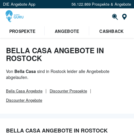
DIE Angebote App
56.122.869 Prospekte & Angebote
Or
×
PROSPEKTE
ANGEBOTE
CASHBACK
Verrate uns deinen Standort um
Angebote in deiner Nähe
zu
sehen.
BELLA CASA ANGEBOTE IN
ROSTOCK
Standort festlegen
Von
Bella Casa
sind in Rostock leider alle Angebebote
abgelaufen.
Bella Casa
Angebote
Discounter
Prospekte
Discounter
Angebote
BELLA CASA ANGEBOTE IN ROSTOCK