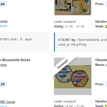
,44
Preis:
center
Leider verpasst!
Händler
stock
Gültig:
21.06. - 27.06.
Stadt:
-60% Fett i. Tr., auch
€ 12,45 / kg -
Sommerkräuter, je 2
natur, je 150-g-Pckg.
-Mozzarella Sticks
Obazd
Verpasst!
nhain
Marke:
,79
Preis:
Leider verpasst!
Händler
WE Center
Gültig:
24.06. - 27.06.
Stadt:
stock