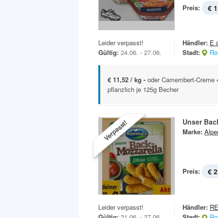
Preis:
€ 1
Leider verpasst!
Händler:
E 
Gültig:
24.06. - 27.06.
Stadt:
Ro
€ 11,52 / kg -
oder Camembert-Creme 47
pflanzlich je 125g Becher
Unser Back
Verpasst!
Marke:
Alpe
Preis:
€ 2
Leider verpasst!
Händler:
RE
Gültig:
21.06. - 27.06.
Stadt:
Ro