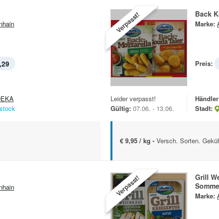
Back­ 
Verpasst!
nhain
Marke:
,29
Preis:
DEKA
Leider verpasst!
Händler
stock
Gültig:
07.06. - 13.06.
Stadt:
€ 9,95 / kg -
Versch. Sorten. Geküh
Grill W
Verpasst!
Sommer
nhain
Marke: