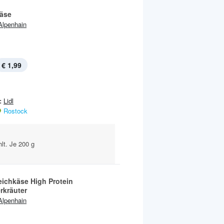
Käse
Alpenhain
€ 1,99
:
Lidl
Rostock
lt. Je 200 g
eichkäse High Protein
kräuter
Alpenhain