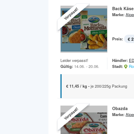
Back­ Käse
Verpasst!
Marke:
Alpe
Preis:
€ 2
Leider verpasst!
Händler:
E
Gültig:
14.06. - 20.06.
Stadt:
Ro
€ 11,45 / kg -
je 200/225g Packung
Obazda
Verpasst!
Marke:
Alpe