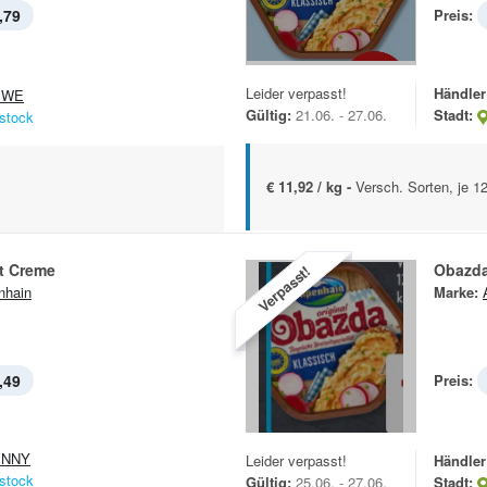
,79
Preis:
Leider verpasst!
Händler
EWE
Gültig:
21.06. - 27.06.
Stadt:
stock
€ 11,92 / kg -
Versch. Sorten, je 1
t Creme
Obazd
Verpasst!
nhain
Marke:
,49
Preis:
ENNY
Leider verpasst!
Händler
stock
Gültig:
25.06. - 27.06.
Stadt: