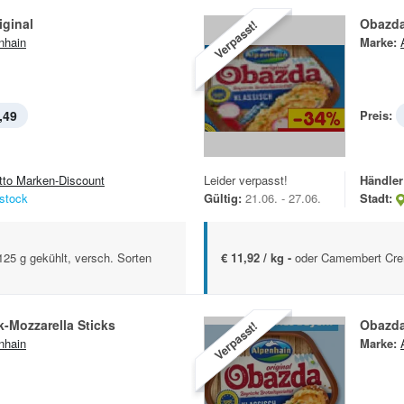
iginal
Obazda
Verpasst!
nhain
Marke:
,49
Preis:
tto Marken-Discount
Leider verpasst!
Händler
stock
Gültig:
21.06. - 27.06.
Stadt:
5 g gekühlt, versch. Sorten
€ 11,92 / kg -
oder Camembert Crem
-Mozzarella Sticks
Obazd
Verpasst!
nhain
Marke: