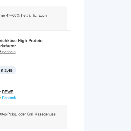
e 47–60% Fett i. Tr., auch
eichkäse High Protein
kräuter
Alpenhain
€ 2,49
:
REWE
Rostock
00-g-Pckg. oder Grill Käsegenuss