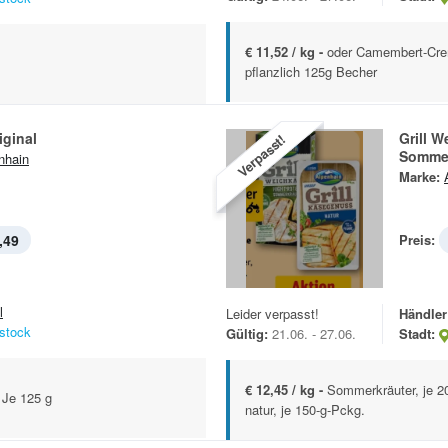
€ 11,52 / kg -
oder Camembert-Crem
pflanzlich 125g Becher
iginal
Grill W
Verpasst!
Sommer
nhain
Marke:
,49
Preis:
l
Leider verpasst!
Händler
stock
Gültig:
21.06. - 27.06.
Stadt:
€ 12,45 / kg -
Sommerkräuter, je 2
 Je 125 g
natur, je 150-g-Pckg.