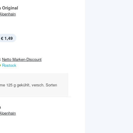
 Original
Alpenhain
€ 1,49
:
Netto Marken-Discount
Rostock
e 125 g gekühlt, versch. Sorten
a
Alpenhain