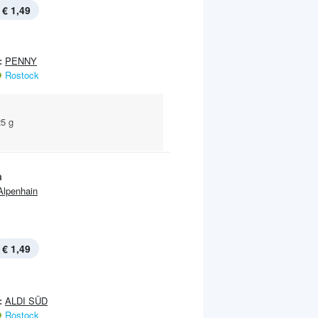
€ 1,49
:
PENNY
Rostock
25 g
a
Alpenhain
€ 1,49
:
ALDI SÜD
Rostock