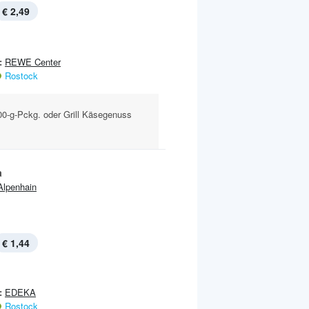
€ 2,49
:
REWE Center
Rostock
00-g-Pckg. oder Grill Käsegenuss
a
Alpenhain
€ 1,44
:
EDEKA
Rostock