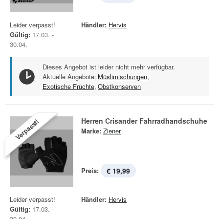
Leider verpasst!
Händler:
Hervis
Gültig:
17.03. -
30.04.
Dieses Angebot ist leider nicht mehr verfügbar.
Aktuelle Angebote:
Müslimischungen
,
Exotische Früchte
,
Obstkonserven
Herren Crisander Fahrradhandschuhe
Verpasst!
Marke:
Ziener
Preis:
€ 19,99
Leider verpasst!
Händler:
Hervis
Gültig:
17.03. -
30.04.