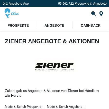
DIE Angebote App
55.962.722 Prospekte & Angebote
St
×
PROSPEKTE
ANGEBOTE
CASHBACK
Verrate uns deinen Standort um
Angebote in deiner Nähe
zu
sehen.
ZIENER ANGEBOTE & AKTIONEN
Standort festlegen
Zuletzt gab es Angebote & Aktionen von
Ziener
bei Händlern
wie
Hervis
.
Mode & Schuh
Prospekte
Mode & Schuh
Angebote