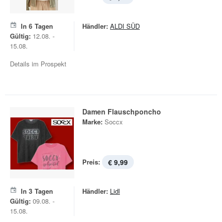
In
6
Tagen
Händler:
ALDI SÜD
Gültig:
12.08. -
15.08.
Details im Prospekt
Damen Flauschponcho
Marke:
Soccx
Preis:
€ 9,99
In
3
Tagen
Händler:
Lidl
Gültig:
09.08. -
15.08.