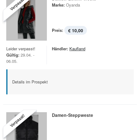
Verpasst!
Marke:
Oyanda
Preis:
€ 10,00
Leider verpasst!
Händler:
Kaufland
Gültig:
29.04. -
06.05.
Details im Prospekt
Damen-Steppweste
Verpasst!