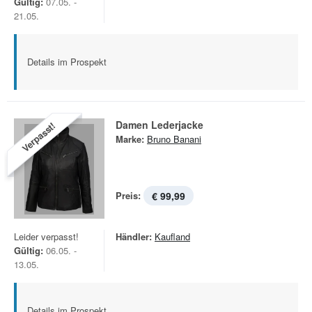
Gültig:
07.05. -
21.05.
Details im Prospekt
Damen Lederjacke
Verpasst!
Marke:
Bruno Banani
Preis:
€ 99,99
Leider verpasst!
Händler:
Kaufland
Gültig:
06.05. -
13.05.
Details im Prospekt