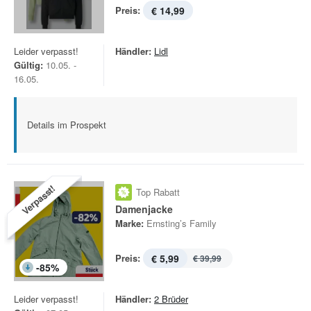
Preis:
€ 14,99
Leider verpasst!
Händler:
Lidl
Gültig:
10.05. -
16.05.
Details im Prospekt
Verpasst!
Top Rabatt
Damenjacke
Marke:
Ernsting’s Family
Preis:
€ 5,99
€ 39,99
-
85
%
Leider verpasst!
Händler:
2 Brüder