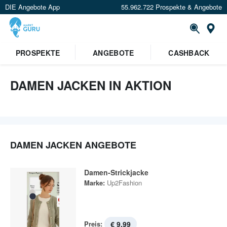
DIE Angebote App
55.962.722 Prospekte & Angebote
St
PROSPEKTE
ANGEBOTE
CASHBACK
DAMEN JACKEN IN AKTION
DAMEN JACKEN ANGEBOTE
Damen-Strickjacke
Marke:
Up2Fashion
Preis:
€ 9,99