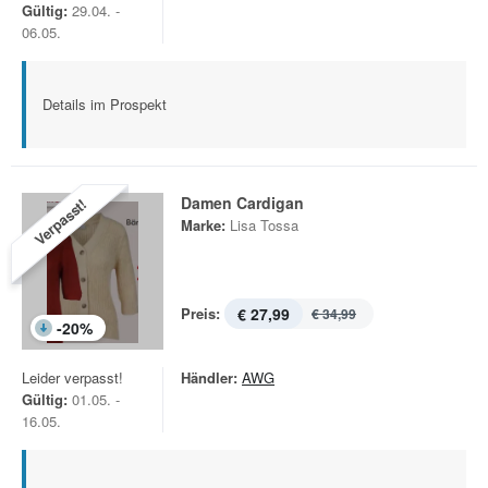
Gültig:
29.04. -
06.05.
Details im Prospekt
Damen Cardigan
Verpasst!
Marke:
Lisa Tossa
Preis:
€ 27,99
€ 34,99
-
20
%
Leider verpasst!
Händler:
AWG
Gültig:
01.05. -
16.05.