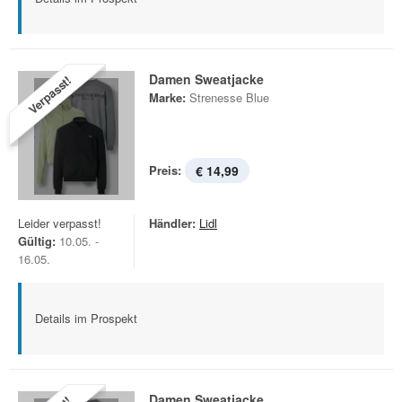
Damen Sweatjacke
Verpasst!
Marke:
Strenesse Blue
Preis:
€ 14,99
Leider verpasst!
Händler:
Lidl
Gültig:
10.05. -
16.05.
Details im Prospekt
Damen Sweatjacke