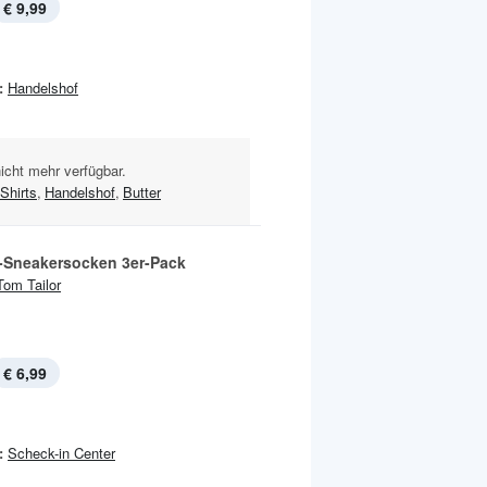
€ 9,99
:
Handelshof
nicht mehr verfügbar.
Shirts
,
Handelshof
,
Butter
-Sneakersocken 3er-Pack
Tom Tailor
€ 6,99
:
Scheck-in Center