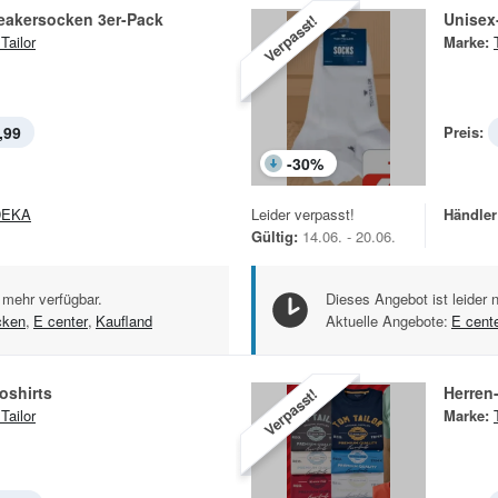
eakersocken 3er-Pack
Unisex
Verpasst!
Tailor
Marke:
,99
Preis:
-
30
%
DEKA
Leider verpasst!
Händler
Gültig:
14.06. - 20.06.
 mehr verfügbar.
Dieses Angebot ist leider 
cken
,
E center
,
Kaufland
Aktuelle Angebote:
E cent
oshirts
Herren-
Verpasst!
Tailor
Marke: