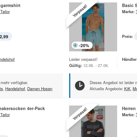
ngarmshirt
Basic 
Verpasst!
Tailor
Marke:
2,99
Preis:
-
20
%
ndelshof
Leider verpasst!
Händler
Gültig:
12.06. - 27.06.
 mehr verfügbar.
Dieses Angebot ist leider 
ts
,
Handelshof
,
Damen Hosen
Aktuelle Angebote:
KiK
,
M
akersocken 4er-Pack
Herren
Verpasst!
Tailor
Marke: