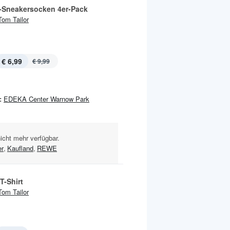
-Sneakersocken 4er-Pack
Tom Tailor
€ 6,99
€ 9,99
:
EDEKA Center Warnow Park
nicht mehr verfügbar.
er
,
Kaufland
,
REWE
T-Shirt
Tom Tailor