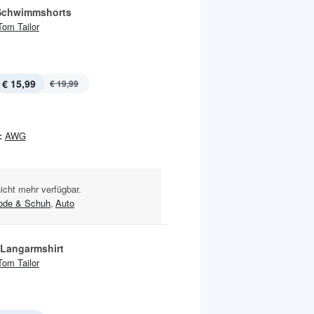
Schwimmshorts
Tom Tailor
€ 15,99
€ 19,99
:
AWG
nicht mehr verfügbar.
ode & Schuh
,
Auto
 Langarmshirt
Tom Tailor