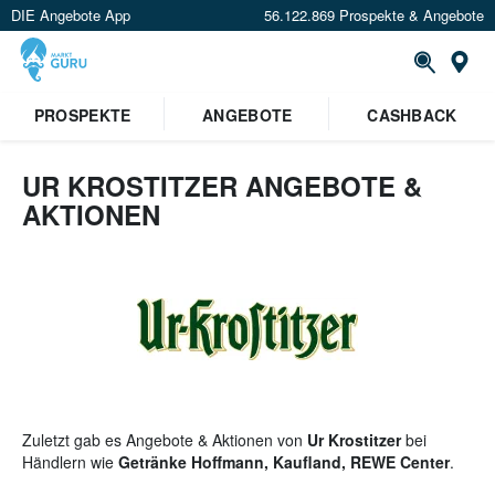
DIE Angebote App
56.122.869 Prospekte & Angebote
St
×
PROSPEKTE
ANGEBOTE
CASHBACK
Verrate uns deinen Standort um
Angebote in deiner Nähe
zu
sehen.
UR KROSTITZER ANGEBOTE &
AKTIONEN
Standort festlegen
Zuletzt gab es Angebote & Aktionen von
Ur Krostitzer
bei
Händlern wie
Getränke Hoffmann, Kaufland, REWE Center
.