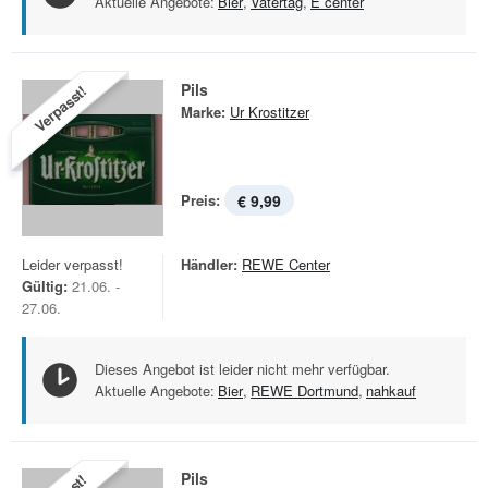
Aktuelle Angebote:
Bier
,
Vatertag
,
E center
Pils
Verpasst!
Marke:
Ur Krostitzer
Preis:
€ 9,99
Leider verpasst!
Händler:
REWE Center
Gültig:
21.06. -
27.06.
Dieses Angebot ist leider nicht mehr verfügbar.
Aktuelle Angebote:
Bier
,
REWE Dortmund
,
nahkauf
Pils