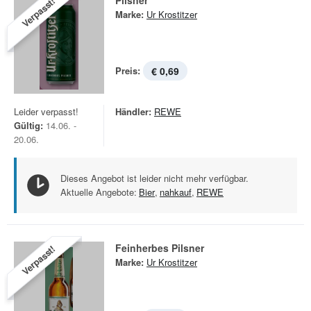
Pilsner
Verpasst!
Marke:
Ur Krostitzer
Preis:
€ 0,69
Leider verpasst!
Händler:
REWE
Gültig:
14.06. -
20.06.
Dieses Angebot ist leider nicht mehr verfügbar.
Aktuelle Angebote:
Bier
,
nahkauf
,
REWE
Feinherbes Pilsner
Verpasst!
Marke:
Ur Krostitzer