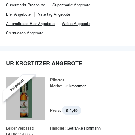
Supermarkt
Prospekte
Supermarkt
Angebote
Bier Angebote
Vatertag Angebote
Alkoholfreies Bier Angebote
Weine Angebote
Spirituosen Angebote
UR KROSTITZER ANGEBOTE
Pilsner
Verpasst!
Marke:
Ur Krostitzer
Preis:
€ 4,49
Leider verpasst!
Händler:
Getränke Hoffmann
Gültig:
14.06. -