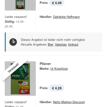
Preis:
€ 4,49
Leider verpasst!
Händler:
Getränke Hoffmann
Gültig:
14.06. -
20.06.
Dieses Angebot ist leider nicht mehr verfügbar.
Aktuelle Angebote:
Bier
,
Vatertag
,
trinkgut
Pilsner
Verpasst!
Marke:
Ur Krostitzer
Preis:
€ 4,29
Leider verpasst!
Händler:
Netto Marken-Discount
Gültig:
21.06. -