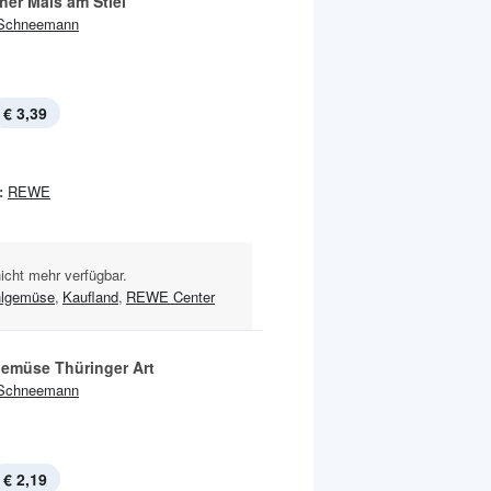
her Mais am Stiel
Schneemann
€ 3,39
:
REWE
nicht mehr verfügbar.
hlgemüse
,
Kaufland
,
REWE Center
emüse Thüringer Art
Schneemann
€ 2,19