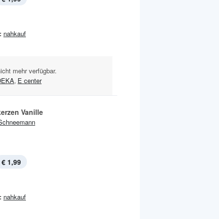
:
nahkauf
nicht mehr verfügbar.
DEKA
,
E center
erzen Vanille
Schneemann
€ 1,99
:
nahkauf