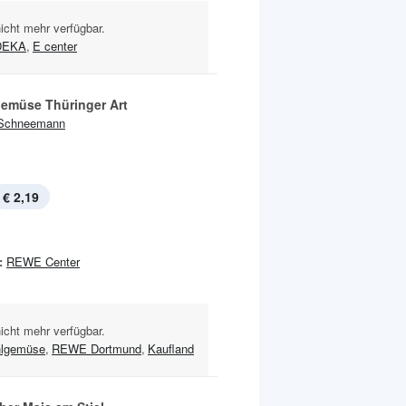
nicht mehr verfügbar.
DEKA
,
E center
emüse Thüringer Art
Schneemann
€ 2,19
:
REWE Center
nicht mehr verfügbar.
hlgemüse
,
REWE Dortmund
,
Kaufland