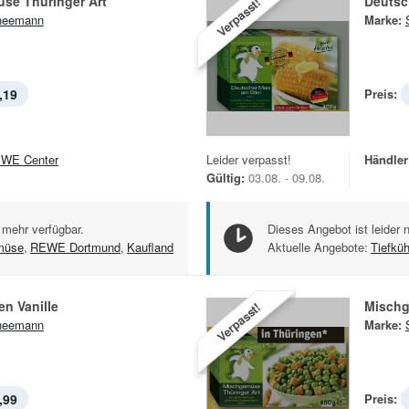
se Thüringer Art
Deutsc
Verpasst!
neemann
Marke:
,19
Preis:
WE Center
Leider verpasst!
Händler
Gültig:
03.08. - 09.08.
 mehr verfügbar.
Dieses Angebot ist leider 
müse
,
REWE Dortmund
,
Kaufland
Aktuelle Angebote:
Tiefkü
n Vanille
Mischg
Verpasst!
neemann
Marke:
,99
Preis: