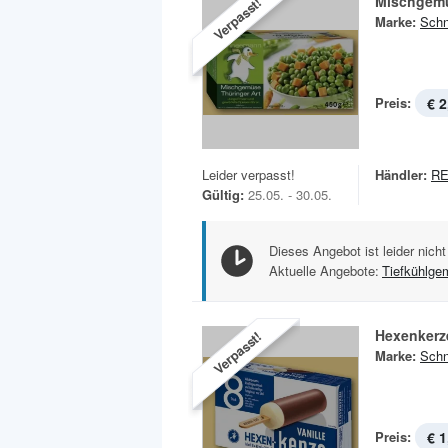
Mischgemü
Verpasst!
Marke:
Sch
Preis:
€ 2
Leider verpasst!
Händler:
RE
Gültig:
25.05. - 30.05.
Dieses Angebot ist leider nicht
Aktuelle Angebote:
Tiefkühlge
Hexenkerze
Verpasst!
Marke:
Sch
Preis:
€ 1