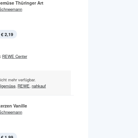
emüse Thüringer Art
Schneemann
€ 2,19
:
REWE Center
nicht mehr verfügbar.
hlgemüse
,
REWE
,
nahkauf
erzen Vanille
Schneemann
€ 1,99