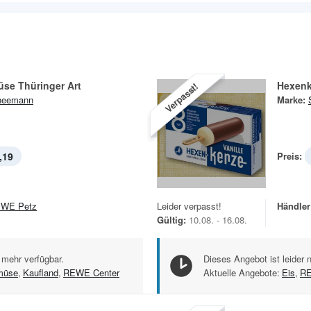
se Thüringer Art
Hexenk
Verpasst!
neemann
Marke:
,19
Preis:
WE Petz
Leider verpasst!
Händler
Gültig:
10.08. - 16.08.
 mehr verfügbar.
Dieses Angebot ist leider 
müse
,
Kaufland
,
REWE Center
Aktuelle Angebote:
Eis
,
RE