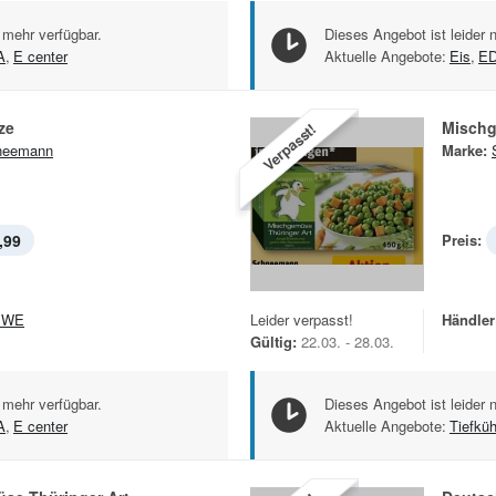
 mehr verfügbar.
Dieses Angebot ist leider 
A
,
E center
Aktuelle Angebote:
Eis
,
E
ze
Mischg
Verpasst!
neemann
Marke:
,99
Preis:
EWE
Leider verpasst!
Händler
Gültig:
22.03. - 28.03.
 mehr verfügbar.
Dieses Angebot ist leider 
A
,
E center
Aktuelle Angebote:
Tiefkü