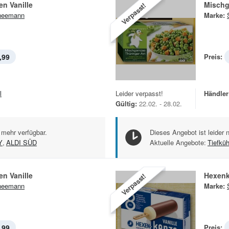
n Vanille
Mischg
Verpasst!
neemann
Marke:
,99
Preis:
l
Leider verpasst!
Händler
Gültig:
22.02. - 28.02.
 mehr verfügbar.
Dieses Angebot ist leider 
Y
,
ALDI SÜD
Aktuelle Angebote:
Tiefkü
n Vanille
Hexenk
Verpasst!
neemann
Marke:
,99
Preis: