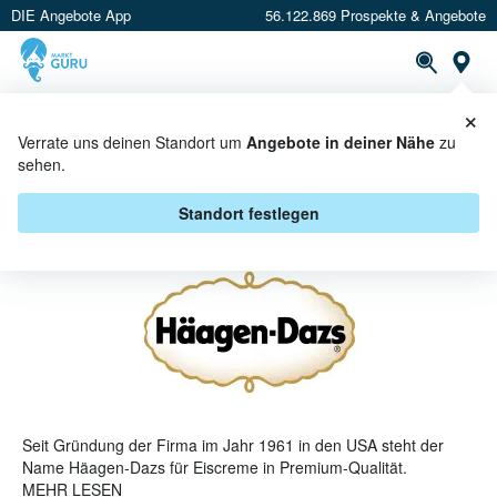
DIE Angebote App
56.122.869 Prospekte & Angebote
St
×
PROSPEKTE
ANGEBOTE
CASHBACK
Verrate uns deinen Standort um
Angebote in deiner Nähe
zu
sehen.
HÄAGEN DAZS ANGEBOTE &
AKTIONEN
Standort festlegen
Seit Gründung der Firma im Jahr 1961 in den USA steht der
Name Häagen-Dazs für Eiscreme in Premium-Qualität.
Hochwertige Zutaten und der Verzicht auf Stabilisatoren und
MEHR LESEN