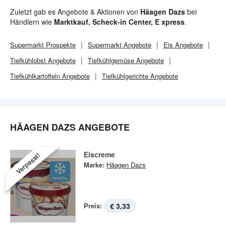
Emulgatoren garantieren die cremige Konsistenz und ein
Zuletzt gab es Angebote & Aktionen von
Häagen Dazs
bei
besonderes Geschmackserlebnis.
Händlern wie
Marktkauf, Scheck-in Center, E xpress
.
Supermarkt
Prospekte
Supermarkt
Angebote
Eis Angebote
Tiefkühlobst Angebote
Tiefkühlgemüse Angebote
Tiefkühlkartoffeln Angebote
Tiefkühlgerichte Angebote
HÄAGEN DAZS ANGEBOTE
Eiscreme
Verpasst!
Marke:
Häagen Dazs
Preis:
€ 3,33