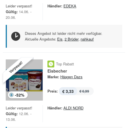
Leider verpasst!
Händler:
EDEKA
Gültig:
14.06. -
20.06.
Dieses Angebot ist leider nicht mehr verfügbar.
Aktuelle Angebote:
Eis
,
2 Brüder
,
nahkauf
Verpasst!
Top Rabatt
Eisbecher
Marke:
Häagen Dazs
Preis:
€ 3,33
€ 6,99
-
52
%
Leider verpasst!
Händler:
ALDI NORD
Gültig:
12.06. -
13.06.