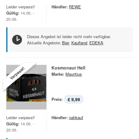
Leider verpasst!
Händler:
REWE
Gültig:
14.06. -
20.06.
Dieses Angebot ist leider nicht mehr verfügbar.
Aktuelle Angebote:
Bier
,
Kaufland
,
EDEKA
Kosmonaut Hell
Verpasst!
Marke:
Mauritius
Preis:
€ 9,99
Leider verpasst!
Händler:
nahkauf
Gültig:
14.06. -
20.06.