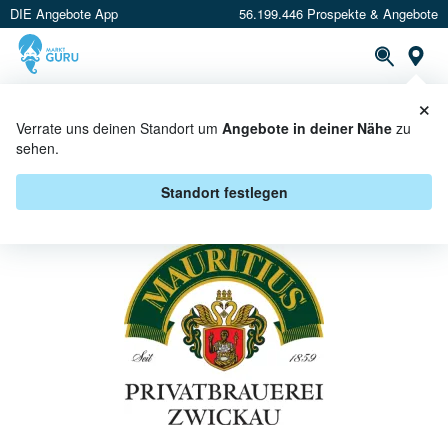
DIE Angebote App
56.199.446 Prospekte & Angebote
St
×
PROSPEKTE
ANGEBOTE
CASHBACK
Verrate uns deinen Standort um
Angebote in deiner Nähe
zu
sehen.
MAURITIUS ANGEBOTE &
AKTIONEN
Standort festlegen