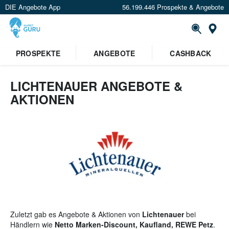
DIE Angebote App
56.199.446 Prospekte & Angebote
St
×
PROSPEKTE
ANGEBOTE
CASHBACK
Verrate uns deinen Standort um
Angebote in deiner Nähe
zu
sehen.
LICHTENAUER ANGEBOTE &
AKTIONEN
Standort festlegen
Zuletzt gab es Angebote & Aktionen von
Lichtenauer
bei
Händlern wie
Netto Marken-Discount, Kaufland, REWE Petz
.