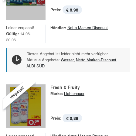
Preis:
€ 8,98
Leider verpasst!
Händler:
Netto Marken-Discount
Gültig:
14.06. -
20.06.
Dieses Angebot ist leider nicht mehr verfügbar.
Aktuelle Angebote:
Wasser
,
Netto Marken-Discount
,
ALDI SÜD
Fresh & Fruity
Verpasst!
Marke:
Lichtenauer
Preis:
€ 0,89
Leider verpasst!
Händler:
Netto Marken-Discount