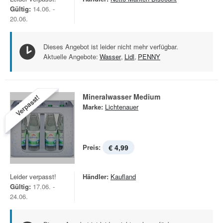
Gültig:
14.06. -
20.06.
Dieses Angebot ist leider nicht mehr verfügbar.
Aktuelle Angebote:
Wasser
,
Lidl
,
PENNY
Mineralwasser Medium
Verpasst!
Marke:
Lichtenauer
Preis:
€ 4,99
Leider verpasst!
Händler:
Kaufland
Gültig:
17.06. -
24.06.