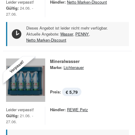
Leider verpasst!
Händler:
Netto Marken-Discount
Gültig:
24.06. -
27.06.
Dieses Angebot ist leider nicht mehr verfügbar.
Aktuelle Angebote:
Wasser
,
PENNY
,
Netto Marken-Discount
Mineralwasser
Verpasst!
Marke:
Lichtenauer
Preis:
€ 5,79
Leider verpasst!
Händler:
REWE Petz
Gültig:
21.06. -
27.06.