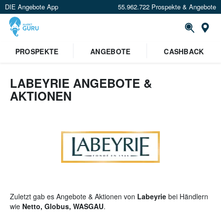
DIE Angebote App
55.962.722 Prospekte & Angebote
St
×
PROSPEKTE
ANGEBOTE
CASHBACK
Verrate uns deinen Standort um
Angebote in deiner Nähe
zu
sehen.
LABEYRIE ANGEBOTE &
AKTIONEN
Standort festlegen
Zuletzt gab es Angebote & Aktionen von
Labeyrie
bei Händlern
wie
Netto, Globus, WASGAU
.