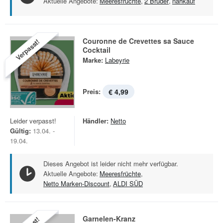
Aktuelle Angebote:
Meeresfrüchte
,
2 Brüder
,
nahkauf
Couronne de Crevettes sa Sauce
Verpasst!
Cocktail
Marke:
Labeyrie
Preis:
€ 4,99
Leider verpasst!
Händler:
Netto
Gültig:
13.04. -
19.04.
Dieses Angebot ist leider nicht mehr verfügbar.
Aktuelle Angebote:
Meeresfrüchte
,
Netto Marken-Discount
,
ALDI SÜD
Garnelen-Kranz