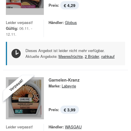
Preis:
€ 4,29
Leider verpasst!
Händler:
Globus
Gültig:
06.11. -
12.11.
Dieses Angebot ist leider nicht mehr verfügbar.
Aktuelle Angebote:
Meeresfrüchte
,
2 Brüder
,
nahkauf
Garnelen-Kranz
Verpasst!
Marke:
Labeyrie
Preis:
€ 3,99
Leider verpasst!
Händler:
WASGAU