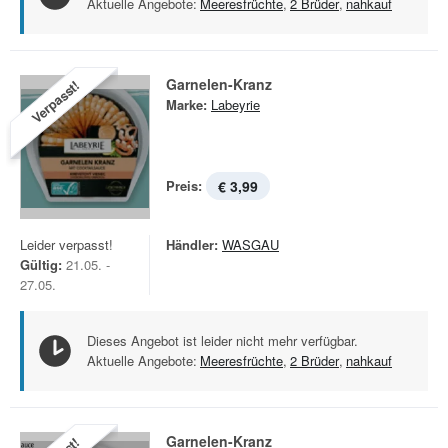
Aktuelle Angebote:
Meeresfrüchte
,
2 Brüder
,
nahkauf
Garnelen-Kranz
Verpasst!
Marke:
Labeyrie
Preis:
€ 3,99
Leider verpasst!
Händler:
WASGAU
Gültig:
21.05. -
27.05.
Dieses Angebot ist leider nicht mehr verfügbar.
Aktuelle Angebote:
Meeresfrüchte
,
2 Brüder
,
nahkauf
Garnelen-Kranz