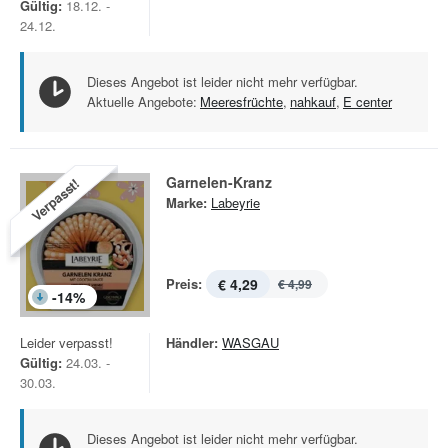
Gültig:
18.12. -
24.12.
Dieses Angebot ist leider nicht mehr verfügbar.
Aktuelle Angebote:
Meeresfrüchte
,
nahkauf
,
E center
Garnelen-Kranz
Verpasst!
Marke:
Labeyrie
Preis:
€ 4,29
€ 4,99
-
14
%
Leider verpasst!
Händler:
WASGAU
Gültig:
24.03. -
30.03.
Dieses Angebot ist leider nicht mehr verfügbar.