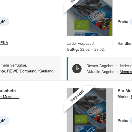
,49
Preis:
DEKA
Leider verpasst!
Händler
Gültig:
22.02. - 28.02.
 mehr verfügbar.
Dieses Angebot ist leider 
hte
,
REWE Dortmund
,
Kaufland
Aktuelle Angebote:
Meeres
uscheln
Bio Mu
Verpasst!
er Muscheln
Marke:
,49
Preis: