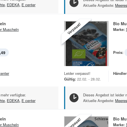
hte
,
EDEKA
,
E center
Aktuelle Angebote:
Meeres
eln
Bio Mu
Verpasst!
er Muscheln
Marke:
,49
Preis:
center
Leider verpasst!
Händler
Gültig:
22.02. - 28.02.
 mehr verfügbar.
Dieses Angebot ist leider 
hte
,
EDEKA
,
E center
Aktuelle Angebote:
Meeres
eln
Bio Mu
Verpasst!
er Muscheln
Marke: