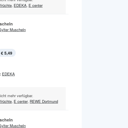
früchte
,
EDEKA
,
E center
scheln
Sylter Muscheln
€ 5,49
:
EDEKA
nicht mehr verfügbar.
früchte
,
E center
,
REWE Dortmund
scheln
Sylter Muscheln