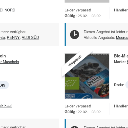
DI NORD
Leider verpasst!
Händler
Gültig:
25.02. - 28.02.
 mehr verfügbar.
Dieses Angebot ist leider 
hte
,
PENNY
,
ALDI SÜD
Aktuelle Angebote:
Meeres
eln
Bio-Mi
Verpasst!
er Muscheln
Marke:
,49
Preis:
rktkauf
Leider verpasst!
Händler
Gültig:
22.02. - 28.02.
 mehr verfügbar.
Dieses Angebot ist leider 