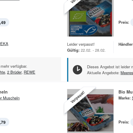
,49
Preis:
DEKA
Leider verpasst!
Händler
Gültig:
22.02. - 28.02.
 mehr verfügbar.
Dieses Angebot ist leider 
hte
,
2 Brüder
,
REWE
Aktuelle Angebote:
Meeres
heln
Bio Mu
Verpasst!
er Muscheln
Marke:
,79
Preis: