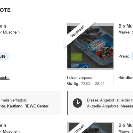
BOTE
eln
Bio Mu
Verpasst!
er Muscheln
Marke:
,49
Preis:
center
Leider verpasst!
Händler
Gültig:
22.02. - 28.02.
 mehr verfügbar.
Dieses Angebot ist leider 
hte
,
Kaufland
,
REWE Center
Aktuelle Angebote:
Meeres
eln
Bio Mu
Verpasst!
er Muscheln
Marke: