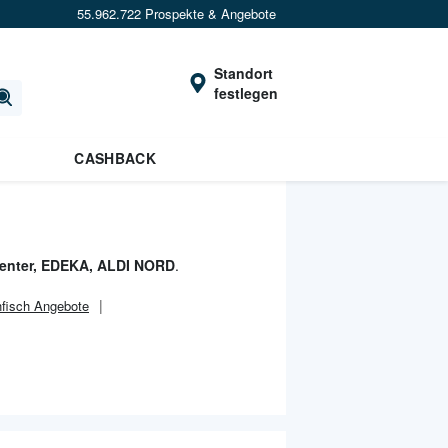
55.962.722 Prospekte & Angebote
Standort
festlegen
CASHBACK
center, EDEKA, ALDI NORD
.
hfisch Angebote