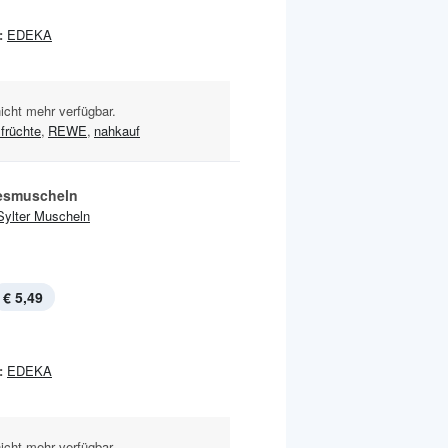
:
EDEKA
nicht mehr verfügbar.
früchte
,
REWE
,
nahkauf
esmuscheln
Sylter Muscheln
€ 5,49
:
EDEKA
nicht mehr verfügbar.