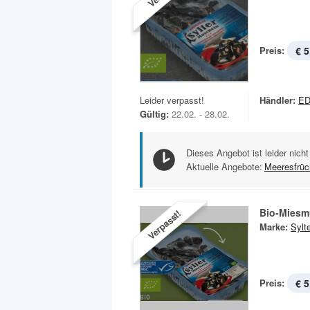
Preis:
€ 5
Leider verpasst!
Händler:
E
Gültig:
22.02. - 28.02.
Dieses Angebot ist leider nicht
Aktuelle Angebote:
Meeresfrüc
Bio-Miesm
Verpasst!
Marke:
Sylt
Preis:
€ 5