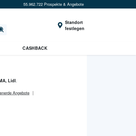
55.962.722 Prospekte & Angebote
Standort
festlegen
CASHBACK
A, Lidl
.
enerde Angebote