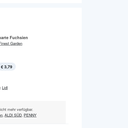
harte Fuchsien
Finest Garden
€ 3,79
:
Lidl
nicht mehr verfügbar.
en
,
ALDI SÜD
,
PENNY