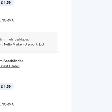
€ 1,59
:
NORMA
nicht mehr verfügbar.
en
,
Netto Marken-Discount
,
Lidl
m Saatbänder
Finest Garden
€ 1,59
:
NORMA