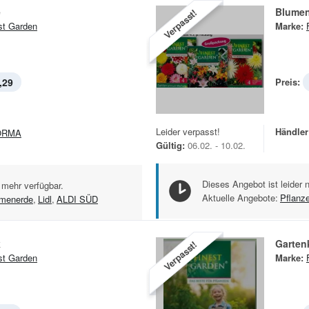
e
Blumen
Verpasst!
st Garden
Marke:
,29
Preis:
Leider verpasst!
Händler
ORMA
Gültig:
06.02. - 10.02.
Dieses Angebot ist leider 
 mehr verfügbar.
Aktuelle Angebote:
Pflanz
umenerde
,
Lidl
,
ALDI SÜD
k
Garten
Verpasst!
st Garden
Marke: