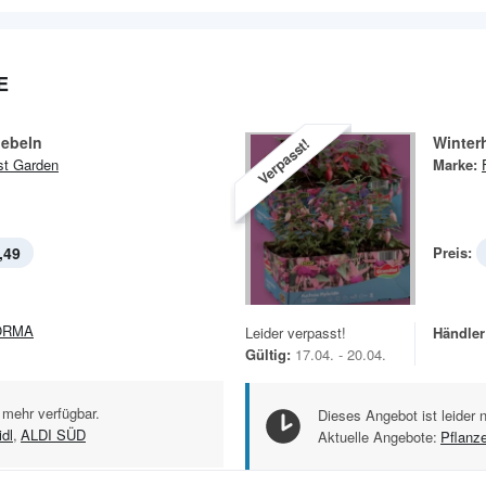
E
ebeln
Winter
Verpasst!
st Garden
Marke:
,49
Preis:
ORMA
Leider verpasst!
Händler
Gültig:
17.04. - 20.04.
 mehr verfügbar.
Dieses Angebot ist leider 
idl
,
ALDI SÜD
Aktuelle Angebote:
Pflanz