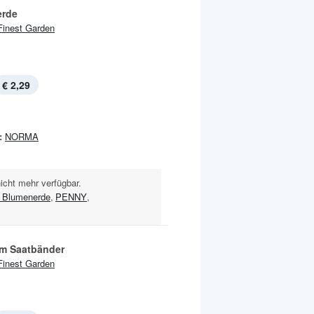
erde
Finest Garden
€ 2,29
:
NORMA
nicht mehr verfügbar.
 Blumenerde
,
PENNY
,
m Saatbänder
Finest Garden