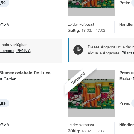
,59
Preis:
Leider verpasst!
Händler
ORMA
Gültig:
13.02. - 17.02.
 mehr verfügbar.
Dieses Angebot ist leider 
umenerde
,
PENNY
,
Aktuelle Angebote:
Pflanz
 Blumenzwiebeln De Luxe
Premiu
Verpasst!
st Garden
Marke:
,99
Preis:
ORMA
Leider verpasst!
Händler
Gültig:
13.02. - 17.02.