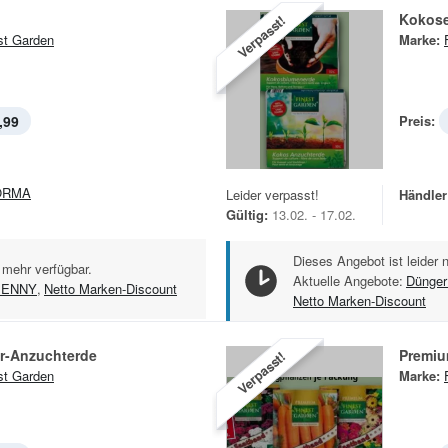
Kokos
Verpasst!
st Garden
Marke:
,99
Preis:
ORMA
Leider verpasst!
Händler
Gültig:
13.02. - 17.02.
Dieses Angebot ist leider 
 mehr verfügbar.
Aktuelle Angebote:
Dünger
PENNY
,
Netto Marken-Discount
Netto Marken-Discount
er-Anzuchterde
Premiu
Verpasst!
st Garden
Marke: