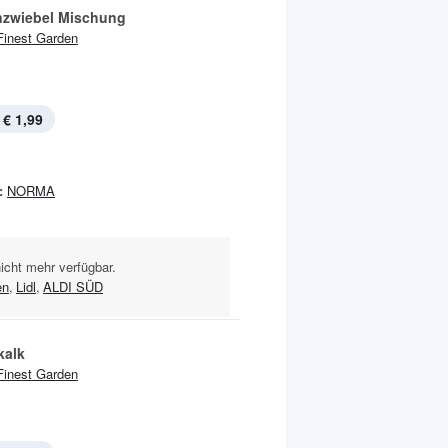
zwiebel Mischung
Finest Garden
€ 1,99
:
NORMA
nicht mehr verfügbar.
en
,
Lidl
,
ALDI SÜD
kalk
Finest Garden