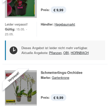
Preis:
€ 9,99
Leider verpasst!
Händler:
Hagebaumarkt
Gültig:
15.05. -
23.05.
Dieses Angebot ist leider nicht mehr verfügbar.
Aktuelle Angebote:
Pflanzen
,
OBI
,
HORNBACH
Schmetterlings-Orchidee
Verpasst!
Marke:
Gartenkrone
Preis:
€ 9,99