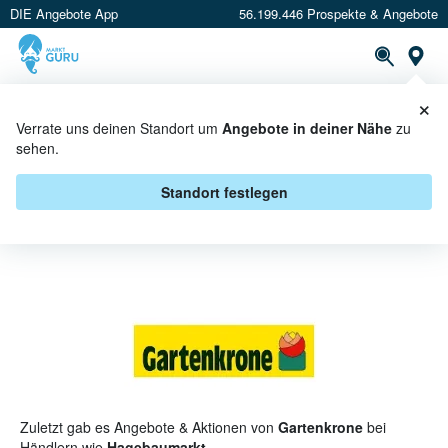
DIE Angebote App
56.199.446 Prospekte & Angebote
St
×
PROSPEKTE
ANGEBOTE
CASHBACK
Verrate uns deinen Standort um
Angebote in deiner Nähe
zu
sehen.
GARTENKRONE ANGEBOTE &
AKTIONEN
Standort festlegen
Zuletzt gab es Angebote & Aktionen von
Gartenkrone
bei
Händlern wie
Hagebaumarkt
.