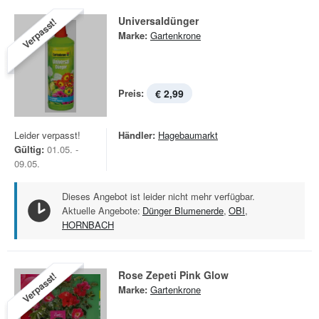
Universaldünger
Verpasst!
Marke:
Gartenkrone
Preis:
€ 2,99
Leider verpasst!
Händler:
Hagebaumarkt
Gültig:
01.05. -
09.05.
Dieses Angebot ist leider nicht mehr verfügbar.
Aktuelle Angebote:
Dünger Blumenerde
,
OBI
,
HORNBACH
Rose Zepeti Pink Glow
Verpasst!
Marke:
Gartenkrone