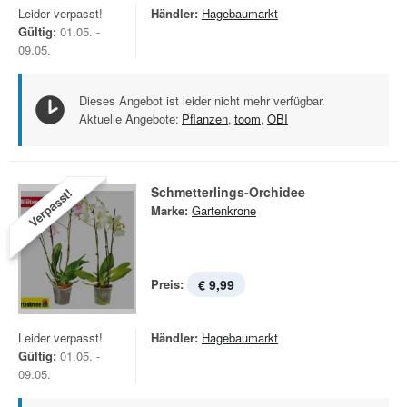
Leider verpasst!
Händler:
Hagebaumarkt
Gültig:
01.05. -
09.05.
Dieses Angebot ist leider nicht mehr verfügbar.
Aktuelle Angebote:
Pflanzen
,
toom
,
OBI
Schmetterlings-Orchidee
Verpasst!
Marke:
Gartenkrone
Preis:
€ 9,99
Leider verpasst!
Händler:
Hagebaumarkt
Gültig:
01.05. -
09.05.