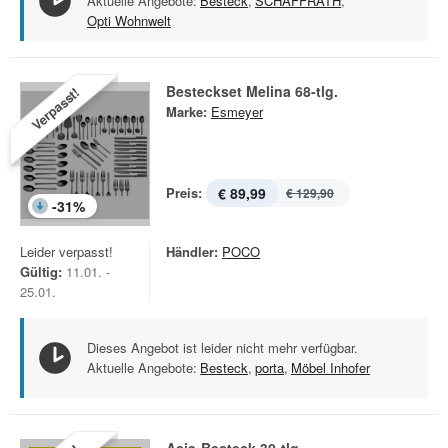
Aktuelle Angebote:
Besteck
,
SCHAFFRATH
,
Opti Wohnwelt
Besteckset Melina 68-tlg.
Verpasst!
Marke:
Esmeyer
Preis:
€ 89,99
€ 129,90
-
31
%
Leider verpasst!
Händler:
POCO
Gültig:
11.01. -
25.01.
Dieses Angebot ist leider nicht mehr verfügbar.
Aktuelle Angebote:
Besteck
,
porta
,
Möbel Inhofer