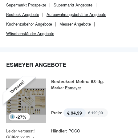
Supermarkt
Prospekte
Supermarkt
Angebote
Besteck Angebote
Aufbewahrungsbehälter Angebote
Küchenzubehör Angebote
Messer Angebote
Wäschenständer Angebote
ESMEYER ANGEBOTE
Besteckset Melina 68-tlg.
Verpasst!
Marke:
Esmeyer
Preis:
€ 94,99
€ 129,90
-
27
%
Leider verpasst!
Händler:
POCO
Gültig:
22.02. -