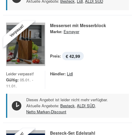
Aktuelle Angebote:
Besteck
,
Lidl
,
ALDI SÜD
Messerset mit Messerblock
Verpasst!
Marke:
Esmeyer
Preis:
€ 42,99
Leider verpasst!
Händler:
Lidl
Gültig:
05.01. -
11.01.
Dieses Angebot ist leider nicht mehr verfügbar.
Aktuelle Angebote:
Besteck
,
ALDI SÜD
,
Netto Marken-Discount
Besteck-Set Edelstahl