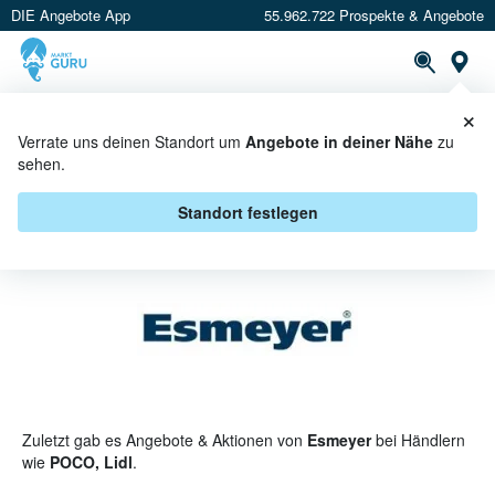
DIE Angebote App
55.962.722 Prospekte & Angebote
St
×
PROSPEKTE
ANGEBOTE
CASHBACK
Verrate uns deinen Standort um
Angebote in deiner Nähe
zu
sehen.
ESMEYER ANGEBOTE &
AKTIONEN
Standort festlegen
Zuletzt gab es Angebote & Aktionen von
Esmeyer
bei Händlern
wie
POCO, Lidl
.