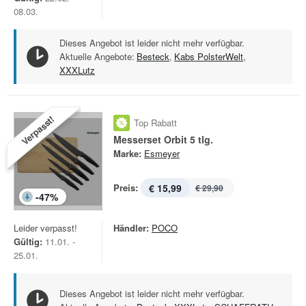
08.03.
Dieses Angebot ist leider nicht mehr verfügbar.
Aktuelle Angebote:
Besteck
,
Kabs PolsterWelt
,
XXXLutz
Verpasst!
Top Rabatt
Messerset Orbit 5 tlg.
Marke:
Esmeyer
Preis:
€ 15,99
€ 29,90
-
47
%
Leider verpasst!
Händler:
POCO
Gültig:
11.01. -
25.01.
Dieses Angebot ist leider nicht mehr verfügbar.