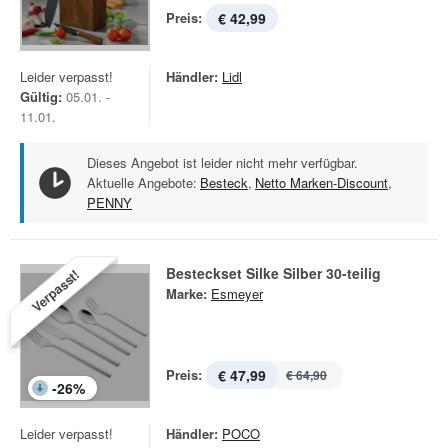
Preis:
€ 42,99
Leider verpasst!
Händler:
Lidl
Gültig:
05.01. -
11.01.
Dieses Angebot ist leider nicht mehr verfügbar.
Aktuelle Angebote:
Besteck
,
Netto Marken-Discount
,
PENNY
Besteckset Silke Silber 30-teilig
Verpasst!
Marke:
Esmeyer
Preis:
€ 47,99
€ 64,90
-
26
%
Leider verpasst!
Händler:
POCO