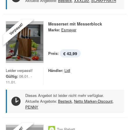
Aktuelle Angebote:
Besteck
,
XXXLutz
,
SCHAFFRATH
Messerset mit Messerblock
Verpasst!
Marke:
Esmeyer
Preis:
€ 42,99
Leider verpasst!
Händler:
Lidl
Gültig:
06.01. -
11.01.
Dieses Angebot ist leider nicht mehr verfügbar.
Aktuelle Angebote:
Besteck
,
Netto Marken-Discount
,
PENNY
Top Rabatt