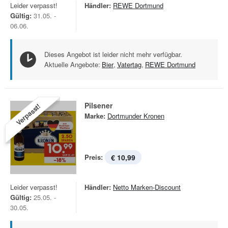
Leider verpasst!
Händler:
REWE Dortmund
Gültig:
31.05. -
06.06.
Dieses Angebot ist leider nicht mehr verfügbar.
Aktuelle Angebote:
Bier
,
Vatertag
,
REWE Dortmund
Pilsener
Verpasst!
Marke:
Dortmunder Kronen
Preis:
€ 10,99
Leider verpasst!
Händler:
Netto Marken-Discount
Gültig:
25.05. -
30.05.