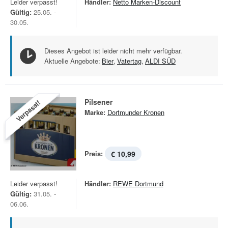
Leider verpasst!
Händler:
Netto Marken-Discount
Gültig:
25.05. -
30.05.
Dieses Angebot ist leider nicht mehr verfügbar.
Aktuelle Angebote:
Bier
,
Vatertag
,
ALDI SÜD
Pilsener
Verpasst!
Marke:
Dortmunder Kronen
Preis:
€ 10,99
Leider verpasst!
Händler:
REWE Dortmund
Gültig:
31.05. -
06.06.