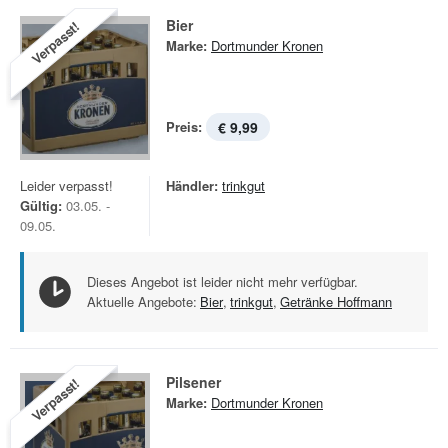
Bier
Verpasst!
Marke:
Dortmunder Kronen
Preis:
€ 9,99
Leider verpasst!
Händler:
trinkgut
Gültig:
03.05. -
09.05.
Dieses Angebot ist leider nicht mehr verfügbar.
Aktuelle Angebote:
Bier
,
trinkgut
,
Getränke Hoffmann
Pilsener
Verpasst!
Marke:
Dortmunder Kronen