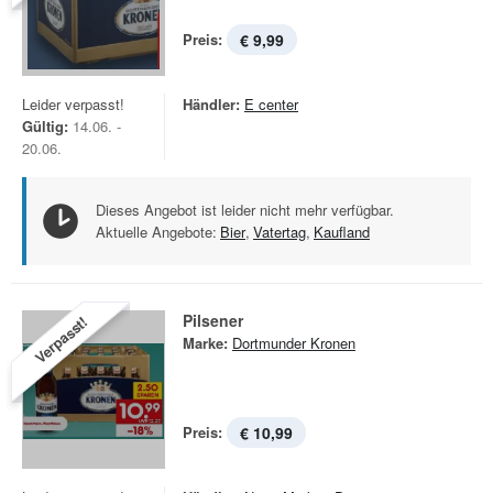
Preis:
€ 9,99
Leider verpasst!
Händler:
E center
Gültig:
14.06. -
20.06.
Dieses Angebot ist leider nicht mehr verfügbar.
Aktuelle Angebote:
Bier
,
Vatertag
,
Kaufland
Pilsener
Verpasst!
Marke:
Dortmunder Kronen
Preis:
€ 10,99