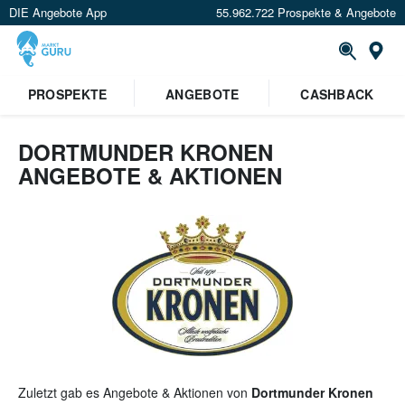
DIE Angebote App
55.962.722 Prospekte & Angebote
St
×
PROSPEKTE
ANGEBOTE
CASHBACK
Verrate uns deinen Standort um
Angebote in deiner Nähe
zu
sehen.
DORTMUNDER KRONEN
ANGEBOTE & AKTIONEN
Standort festlegen
Zuletzt gab es Angebote & Aktionen von
Dortmunder Kronen