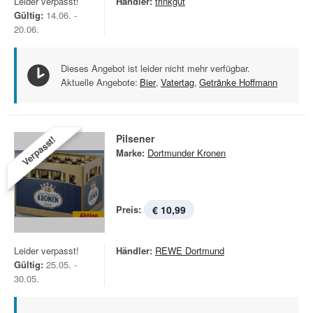
Leider verpasst!
Händler:
trinkgut
Gültig:
14.06. -
20.06.
Dieses Angebot ist leider nicht mehr verfügbar.
Aktuelle Angebote:
Bier
,
Vatertag
,
Getränke Hoffmann
Pilsener
Verpasst!
Marke:
Dortmunder Kronen
Preis:
€ 10,99
Leider verpasst!
Händler:
REWE Dortmund
Gültig:
25.05. -
30.05.