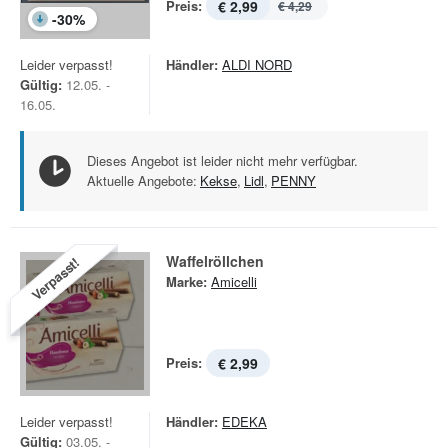
Preis:
€ 2,99
€ 4,29
-
30
%
Leider verpasst!
Händler:
ALDI NORD
Gültig:
12.05. -
16.05.
Dieses Angebot ist leider nicht mehr verfügbar.
Aktuelle Angebote:
Kekse
,
Lidl
,
PENNY
Waffelröllchen
Verpasst!
Marke:
Amicelli
Preis:
€ 2,99
Leider verpasst!
Händler:
EDEKA
Gültig:
03.05. -