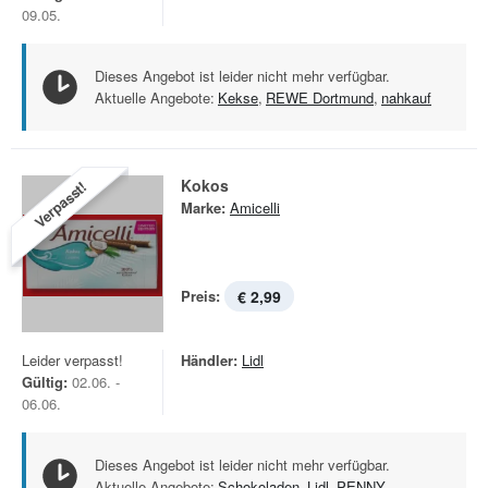
09.05.
Dieses Angebot ist leider nicht mehr verfügbar.
Aktuelle Angebote:
Kekse
,
REWE Dortmund
,
nahkauf
Kokos
Verpasst!
Marke:
Amicelli
Preis:
€ 2,99
Leider verpasst!
Händler:
Lidl
Gültig:
02.06. -
06.06.
Dieses Angebot ist leider nicht mehr verfügbar.
Aktuelle Angebote:
Schokoladen
,
Lidl
,
PENNY