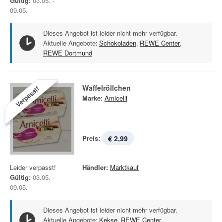
Gültig:
03.05. -
09.05.
Dieses Angebot ist leider nicht mehr verfügbar.
Aktuelle Angebote:
Schokoladen
,
REWE Center
,
REWE Dortmund
Waffelröllchen
Verpasst!
Marke:
Amicelli
Preis:
€ 2,99
Leider verpasst!
Händler:
Marktkauf
Gültig:
03.05. -
09.05.
Dieses Angebot ist leider nicht mehr verfügbar.
Aktuelle Angebote:
Kekse
,
REWE Center
,