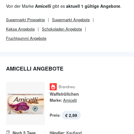
Herstellung ist der US-amerikanische Lebensmittelkonzern Mars
Von der Marke
Amicelli
gibt es
aktuell 1 gültige Angebote
.
verantwortlich, dessen deutsche Niederlassung ihren Sitz im
niedersächsischen Verden hat.
Supermarkt
Prospekte
Supermarkt
Angebote
Kekse Angebote
Schokoladen Angebote
Fruchtgummi Angebote
AMICELLI ANGEBOTE
Brandneu
Waffelröllchen
Marke:
Amicelli
Preis:
€ 2,99
Noch
5
Tage
Händler:
Kaufland