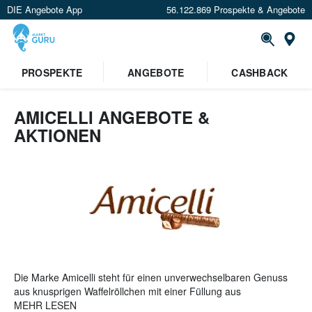
DIE Angebote App
56.122.869 Prospekte & Angebote
St
×
PROSPEKTE
ANGEBOTE
CASHBACK
Verrate uns deinen Standort um
Angebote in deiner Nähe
zu
sehen.
AMICELLI ANGEBOTE &
AKTIONEN
Standort festlegen
Die Marke Amicelli steht für einen unverwechselbaren Genuss
aus knusprigen Waffelröllchen mit einer Füllung aus
Haselnusscreme umgeben von köstlicher Schokolade. Für die
MEHR LESEN