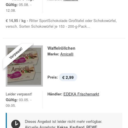
Gültig:
05.08. -
12.08.
€ 14,95 / kg -
Ritter SportSchokolade Großtafel oder Schokowürfel,
versch. Sorten Schokowürfel je 153 - 200-g-Pack...
Waffelröllchen
Verpasst!
Marke:
Amicelli
Preis:
€ 2,99
Leider verpasst!
Händler:
EDEKA Frischemarkt
Gültig:
03.05. -
09.05.
Dieses Angebot ist leider nicht mehr verfügbar.
Aktuelle Angebote:
Kekse
,
Kaufland
,
REWE