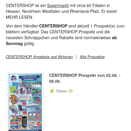
CENTERSHOP ist ein
Supermarkt
mit circa 60 Filialen in
Hessen, Nordrhein-Westfalen und Rheinland-Pfalz. Er bietet
eine breite Auswahl an
MEHR LESEN
Lebensmitteln
,
Haushalts-
sowie
Drogerieprodukten
und vielem mehr, darunter auch qualitative
Von dem Händler
CENTERSHOP
sind aktuell 1 Prospekt(e) zum
Markenprodukte. Mit seiner flexiblen Einkaufspolitik schafft er
blättern verfügbar. Das CENTERSHOP-Prospekt und die
ein gutes Preis-Leistungs-Verhältnis für die Kunden.
neuesten Schnäppchen und Rabatte sind normalerweise
ab
Sonntag
gültig.
CENTERSHOP
Angebote und Aktionen
Alle Prospekte
CENTERSHOP
Prospekt von
02.08.
-
08.08.
Seiten
20