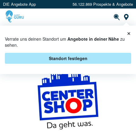
DIE Angebote App
56.122.869 Prospekte & Angebote
St
×
PROSPEKTE
ANGEBOTE
CASHBACK
Verrate uns deinen Standort um
Angebote in deiner Nähe
zu
sehen.
CENTERSHOP PROSPEKT
Standort festlegen